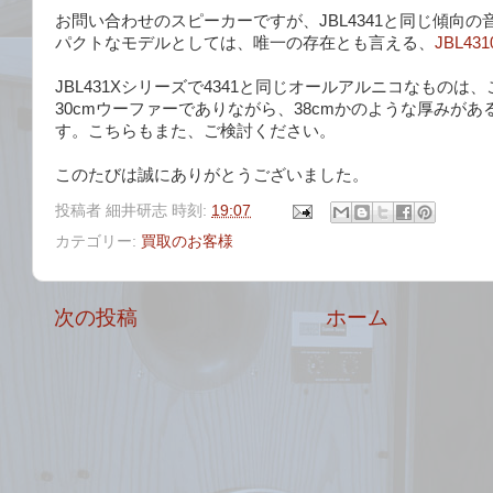
お問い合わせのスピーカーですが、JBL4341と同じ傾向
パクトなモデルとしては、唯一の存在とも言える、
JBL431
JBL431Xシリーズで4341と同じオールアルニコなものは
30cmウーファーでありながら、38cmかのような厚みが
す。こちらもまた、ご検討ください。
このたびは誠にありがとうございました。
投稿者
細井研志
時刻:
19:07
カテゴリー:
買取のお客様
次の投稿
ホーム
ョ