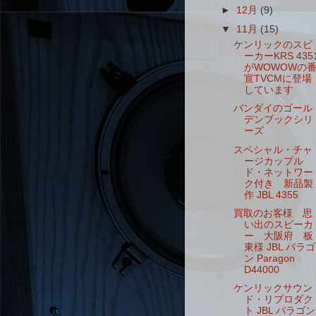
►
12月
(9)
▼
11月
(15)
ケンリックのスピ
ーカーKRS 435
がWOWOWの
宣TVCMに登場
しています
バンダイのゴール
デンブックシリ
ーズ
スペシャル・チャ
ージカップル
ド・ネットワー
ク付き 新品製
作 JBL 4355
買取のお客様 思
い出のスピーカ
ー 大阪府 板
東様 JBL パラゴ
ン Paragon
D44000
ケンリックサウン
ド・リプロダク
ト JBL パラゴン