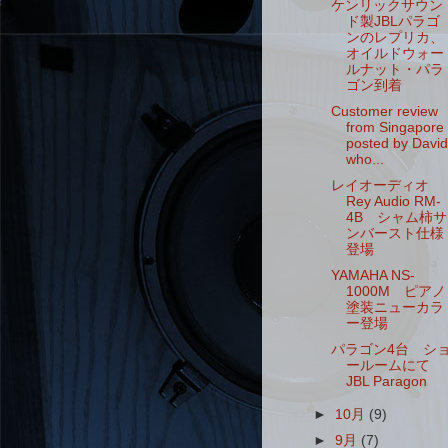
ケンリックサウン
ド製JBLパラゴ
ンのレプリカ、
オイルドウォー
ルナット・パラ
ゴン到着
Customer review
from Singapore
posted by David
who...
レイオーディオ
Rey Audio RM-
4B シャム柿サ
ンバースト仕様
登場
YAMAHA NS-
1000M ピアノ
塗装ニューカラ
ー登場
パラゴン4台 シ
ールームにて
JBL Paragon
►
10月
(9)
►
9月
(7)