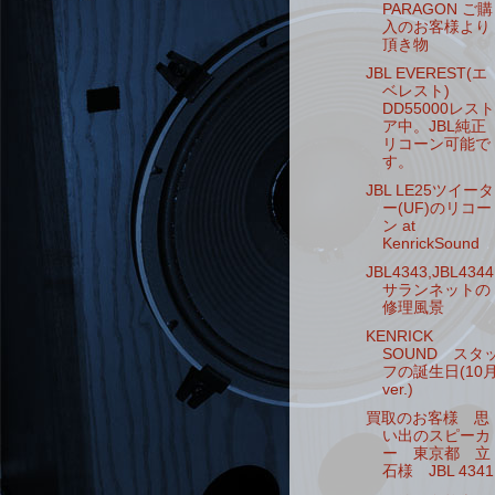
PARAGON ご購
入のお客様より
頂き物
JBL EVEREST(エ
ベレスト)
DD55000レスト
ア中。JBL純正
リコーン可能で
す。
JBL LE25ツイータ
ー(UF)のリコー
ン at
KenrickSound
JBL4343,JBL4344
サランネットの
修理風景
KENRICK
SOUND スタ
フの誕生日(10
ver.)
買取のお客様 思
い出のスピーカ
ー 東京都 立
石様 JBL 4341