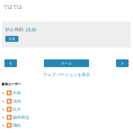
ではでは
杉山
時刻:
19:46
共有
‹
›
ホーム
ウェブ バージョンを表示
参加ユーザー
中田
河内
白片
細井研志
飛松