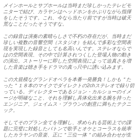
メインホールとサブホールは当時まだ珍しかったテレビモ
ニターで結び、カラヤンはヘッドホンをかぶりながら指揮
をしたそうです。これ、今なら当たり前ですが当時は破天
荒なことだったそうですな。
この録音は演奏の素晴らしさで不朽の存在だが、当時まだ
珍しい複数の音響空間（スタジオ）を結んで多彩な空間表
現を実現した録音としても名高いんです。ステレオならで
はの空間表現、その中で計算されつくした登場人物の動き
の演出。ストーリーに即した空間表現によって迫真さを増
した音楽は聴き手をドラマの真っ只中に誘い込みます。
この大規模なグランドオペラを本番一発勝負！しかも＂た
った＂１８本のマイクでダイレクトの2chステレオで録り切
っている。ディレクターであるジョン・カルショーのイメ
ージが明確なこと、それを理解し具体化出来る腕を持った
エンジニア、ジェイムス・ブラウンの創意に満ちたテクニ
ック。
そしてそのプラン全てを理解し、求められる芸術上での課
題に完璧に対処したバトンで歌手とオケとコーラスを統率
したカラヤンの音楽、正に＂三位一体＂の組み合わせが生