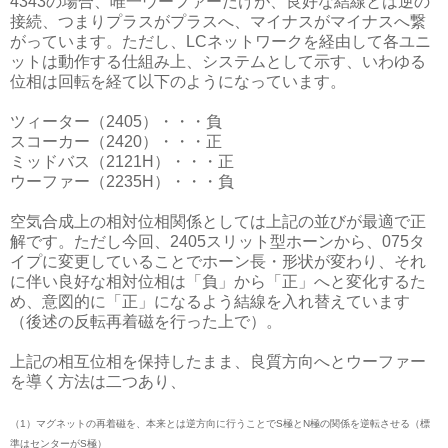
4343の場合、唯一ウーファーだけが、良好な結線とは逆の
接続、つまりプラスがプラスへ、マイナスがマイナスへ繋
がっています。ただし、LCネットワークを経由して各ユニ
ットは動作する仕組み上、システムとして示す、いわゆる
位相は回転を経て以下のようになっています。
ツィーター（2405）・・・負
スコーカー（2420）・・・正
ミッドバス（2121H）・・・正
ウーファー（2235H）・・・負
空気合成上の相対位相関係としては上記の並びが最適で正
解です。ただし今回、2405スリット型ホーンから、075タ
イプに変更していることでホーン長・形状が変わり、それ
に伴い良好な相対位相は「負」から「正」へと変化するた
め、意図的に「正」になるよう結線を入れ替えています
（後述の反転再着磁を行った上で）。
上記の相互位相を保持したまま、良質方向へとウーファー
を導く方法は二つあり、
（1）マグネットの再着磁を、本来とは逆方向に行うことでS極とN極の関係を逆転させる（標
準はセンターがS極）