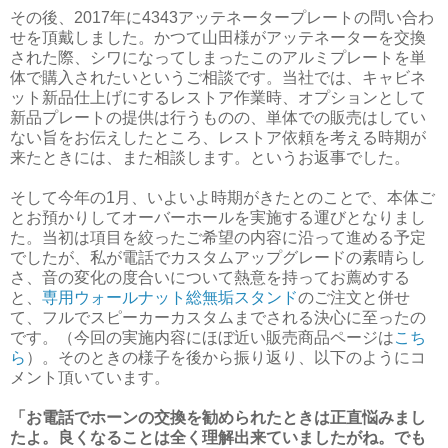
その後、2017年に4343アッテネータープレートの問い合わ
せを頂戴しました。かつて山田様がアッテネーターを交換
された際、シワになってしまったこのアルミプレートを単
体で購入されたいというご相談です。当社では、キャビネ
ット新品仕上げにするレストア作業時、オプションとして
新品プレートの提供は行うものの、単体での販売はしてい
ない旨をお伝えしたところ、レストア依頼を考える時期が
来たときには、また相談します。というお返事でした。
そして今年の1月、いよいよ時期がきたとのことで、本体ご
とお預かりしてオーバーホールを実施する運びとなりまし
た。当初は項目を絞ったご希望の内容に沿って進める予定
でしたが、私が電話でカスタムアップグレードの素晴らし
さ、音の変化の度合いについて熱意を持ってお薦めする
と、
専用ウォールナット総無垢スタンド
のご注文と併せ
て、フルでスピーカーカスタムまでされる決心に至ったの
です。（今回の実施内容にほぼ近い販売商品ページは
こち
ら
）。そのときの様子を後から振り返り、以下のようにコ
メント頂いています。
「お電話でホーンの交換を勧められたときは正直悩みまし
たよ。良くなることは全く理解出来ていましたがね。でも