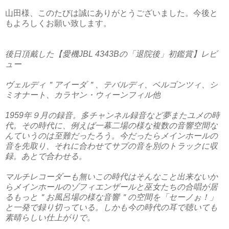
山田様、このたびは誠にありがとうございました。今後と
もよろしくお願い致します。
後日頂戴した【愛機JBL 4343Bの「退院後」初鑑賞】レビ
ュー
ヴェルディ＂アイーダ＂、テバルディ、ベルゴンツィ、シ
ミオナート、カラヤン・ウィーンフィル他
1959年９月の録音。多チャンネル録音など夢またユメの時
代。その時代に、例えば一幕二場の様な複数の音響空間な
んていうのは至難だったろう。今だったらメインホールの
音を先取り、それに合わせてサブの音を別のトラックに収
録。あとで合わせる。
マルチレコーダーも無いこの時代はそんなこと出来ないか
らメインホールのゾフィエンザールと巫女たちの合唱が居
るもっと＂お風呂場の様な音響＂の空間を「セーノぉ！」
と一発で録り切っている。しかも今の時代の耳で聴いても
素晴らしい仕上がりで。