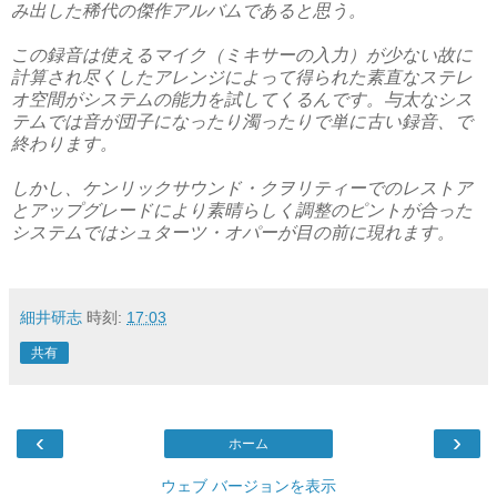
み出した稀代の傑作アルバムであると思う。
この録音は使えるマイク（ミキサーの入力）が少ない故に
計算され尽くしたアレンジによって得られた素直なステレ
オ空間がシステムの能力を試してくるんです。与太なシス
テムでは音が団子になったり濁ったりで単に古い録音、で
終わります。
しかし、ケンリックサウンド・クヲリティーでのレストア
とアップグレードにより素晴らしく調整のピントが合った
システムではシュターツ・オパーが目の前に現れます。
細井研志
時刻:
17:03
共有
‹
›
ホーム
ウェブ バージョンを表示