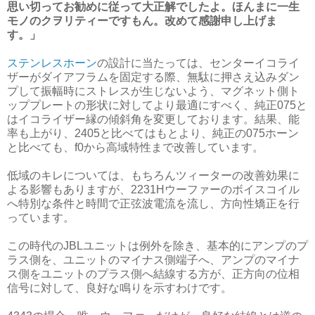
思い切ってお勧めに従って大正解でしたよ。ほんまに一生
モノのクヲリティーですもん。改めて感謝申し上げま
す。」
ステンレスホーン
の設計に当たっては、センターイコライ
ザーがダイアフラムを固定する際、無駄に押さえ込みダン
プして振幅時にストレスが生じないよう、マグネット側ト
ッププレートの形状に対してより最適にすべく、純正075と
はイコライザー縁の傾斜角を変更しております。結果、能
率も上がり、2405と比べてはもとより、純正の075ホーン
と比べても、f0から高域特性まで改善しています。
低域のキレについては、もちろんツィーターの改善効果に
よる影響もありますが、2231Hウーファーのボイスコイル
へ特別な条件と時間で正弦波電流を流し、方向性矯正を行
っています。
この時代のJBLユニットは例外を除き、基本的にアンプのプ
ラス側を、ユニットのマイナス側端子へ、アンプのマイナ
ス側をユニットのプラス側へ結線する方が、正方向の位相
信号に対して、良好な鳴りを示すわけです。