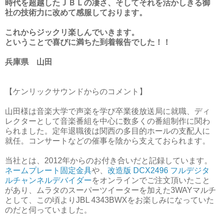
時代を超越したＪＢＬの凄さ、そしてそれを活かしきる御
社の技術力に改めて感服しております。
これからジックリ楽しんでいきます。
ということで喜びに満ちた到着報告でした！！
兵庫県 山田
【ケンリックサウンドからのコメント】
山田様は音楽大学で声楽を学び卒業後放送局に就職、ディ
レクターとして音楽番組を中心に数多くの番組制作に関わ
られました。定年退職後は関西の多目的ホールの支配人に
就任。コンサートなどの催事を陰から支えておられます。
当社とは、2012年からのお付き合いだと記録しています。
ネームプレート固定金具
や、
改造版 DCX2496 フルデジタ
ルチャンネルデバイダー
をオンラインでご注文頂いたこと
があり、ムラタのスーパーツイーターを加えた3WAYマルチ
として、この頃よりJBL 4343BWXをお楽しみになっていた
のだと伺っていました。