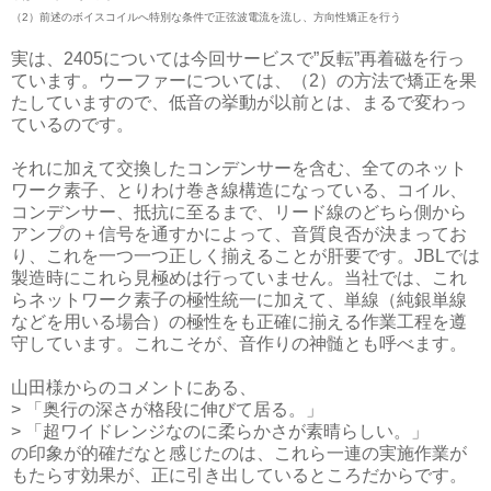
（2）前述のボイスコイルへ特別な条件で正弦波電流を流し、方向性矯正を行う
実は、2405については今回サービスで”反転”再着磁を行っ
ています。ウーファーについては、（2）の方法で矯正を果
たしていますので、低音の挙動が以前とは、まるで変わっ
ているのです。
それに加えて交換したコンデンサーを含む、全てのネット
ワーク素子、とりわけ巻き線構造になっている、コイル、
コンデンサー、抵抗に至るまで、リード線のどちら側から
アンプの＋信号を通すかによって、音質良否が決まってお
り、これを一つ一つ正しく揃えることが肝要です。JBLでは
製造時にこれら見極めは行っていません。当社では、これ
らネットワーク素子の極性統一に加えて、単線（純銀単線
などを用いる場合）の極性をも正確に揃える作業工程を遵
守しています。これこそが、音作りの神髄とも呼べます。
山田様からのコメントにある、
> 「奥行の深さが格段に伸びて居る。」
> 「超ワイドレンジなのに柔らかさが素晴らしい。」
の印象が的確だなと感じたのは、これら一連の実施作業が
もたらす効果が、正に引き出しているところだからです。