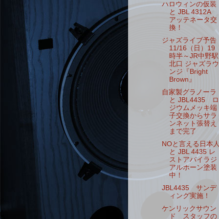
ハロウィンの仮装
と JBL 4312A
アッテネータ交
換！
ジャズライブ予告
11/16（日）19
時半～JR中野駅
北口 ジャズラウ
ンジ『Bright
Brown』
自家製グラノーラ
と JBL4435 ロ
ジウムメッキ端
子交換からサラ
ンネット張替え
まで完了
NOと言える日本
と JBL 4435 レ
ストアバイラジ
アルホーン塗装
中！
JBL4435 サンデ
ィング実施！
ケンリックサウン
ド スタッフの