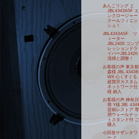
あんこリング と
JBL4343ASF エ
ンクロージャー
クールフィニッ
シュ！
JBL4343ASF ツ
ィーター
JBL2405 コンプ
レッションドラ
イバーJBL2420
清掃と調整！
お客様の声 東京都
森様 JBL 4343B
WX 心くすぐる
超贅沢カスタム
ネットワーク仕
様 納入
お客様の声 神奈川
県 Y様 JBL 434
芸術レストア 専
用ウォールナッ
トスタンド付 ご
購入
小田急サザンタワ
ー と