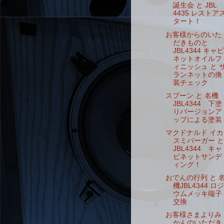
誕生会 と JBL
4435 レストア
タート！
お客様からのいた
だきものと
JBL4344 キャビ
ネットオイルフ
ィニッシュ と 
ランネットの換
装チェック
スプーン と 名機
JBL4344 下塗
りバージョンア
ップによる塗装
マクドナルド イカ
スミバーガー と
JBL4344 キャ
ビネットサンデ
ィング！
おでんの行列 と 
機JBL4344 ロジ
ウムメッキ端子
交換
お客様さまよりみ
かんのいただき