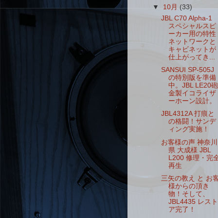
▼
10月
(33)
JBL C70 Alpha-1
スペシャルスピ
ーカー用の特性
ネットワークと
キャビネットが
仕上がってき...
SANSUI SP-505J
の特別版を準備
中。JBL LE20砲
金製イコライザ
ーホーン設計。
JBL4312A 打痕と
の格闘！サンデ
ィング実施！
お客様の声 神奈川
県 大成様 JBL
L200 修理・完
再生
三矢の教え と お
様からの頂き
物！そして、
JBL4435 レスト
ア完了！