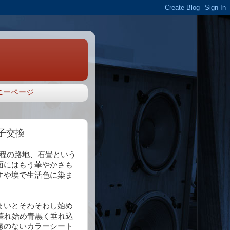
ニーページ
端子交換
m程の路地、石畳という
面にはもう華やかさも
すや埃で生活色に染ま
まいとそわそわし始め
暮れ始め青黒く垂れ込
慮のないカラーシート