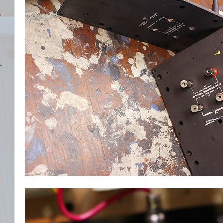
ス
サ
名