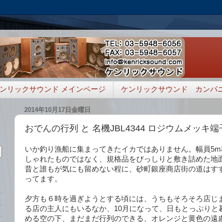
ンリックサウンド メインページ
ケンリックサウンド カンパ
2014年10月17日金曜日
おでんの行列 と 名機JBL4344 ロジウムメッキ
いか釣り漁船に集まってきたイカではありません。幅員5
しゃれたものではなく、規格品をびっしりと敷き詰めた地
昔と誰もが気にも留めない程に、砂町銀座商店街の道はす
ってます。
夕方も６時を過ぎようとする頃には、うちもそろそろ店じ
る店の主人にもいるなか、10月になって、日もとっぷりと
める空の下、まだまだ行列のできる、オレンジと黄色の遠