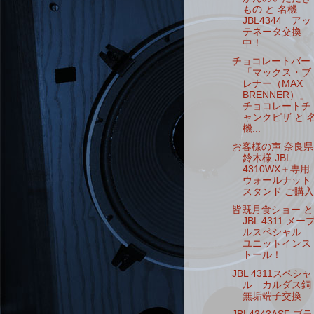
もの と 名機
JBL4344 アッ
テネータ交換
中！
チョコレートバー
「マックス・ブ
レナー（MAX
BRENNER）」
チョコレートチ
ャンクピザ と 
機...
お客様の声 奈良県
鈴木様 JBL
4310WX＋専用
ウォールナット
スタンド ご購入
皆既月食ショー と
JBL 4311 メー
ルスペシャル
ユニットインス
トール！
JBL 4311スペシャ
ル カルダス銅
無垢端子交換