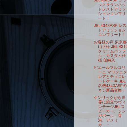
JBL4343ASF ブラ
ックサランネッ
トレストアミッ
ションコンプリ
ート！
JBL4343ASF レス
トアミッション
コンプリート！
お客様の声 東京都
山下様 JBL 431
クリームバッフ
ル・カスタム仕
様 仮納入
ピエールマルコリ
ーニ マロンエク
レアとチョコレ
ートケーキ JBL
名機4343ASFの
ネジ新品交換！
ケンリックから世
界に旅立つヴィ
ンテージJBLス
ピーカー、シン
ガポール、香
港、アメリ
カ・・・