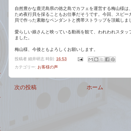
自然豊かな鹿児島県の徳之島でカフェを運営する梅山様は
ため夜行貝を採ることもお仕事だそうです。今回、スピー
貝で作った素敵なペンダントと携帯ストラップを頂戴しま
愛らしい娘さんと映っている動画を観て、われわれスタッ
ました。
梅山様、今後ともよろしくお願いします。
投稿者
細井研志
時刻:
16:53
カテゴリー:
お客様の声
入
次の投稿
ホーム
ご
工