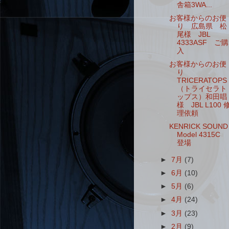
舎箱3WA...
お客様からのお便
り 広島県 松
尾様 JBL
4333ASF ご購
入
お客様からのお便
り
TRICERATOPS
（トライセラト
ップス）和田唱
様 JBL L100 
理依頼
KENRICK SOUND
Model 4315C
登場
►
7月
(7)
►
6月
(10)
►
5月
(6)
►
4月
(24)
►
3月
(23)
►
2月
(9)