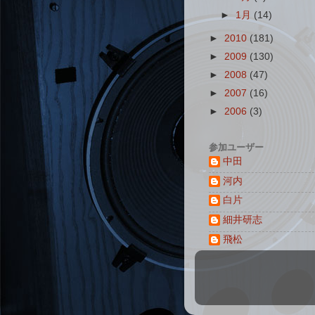
►
1月
(14)
►
2010
(181)
►
2009
(130)
►
2008
(47)
►
2007
(16)
►
2006
(3)
参加ユーザー
中田
河内
白片
細井研志
飛松