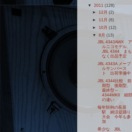
▼
2011
(128)
►
12月
(2)
►
11月
(8)
►
10月
(12)
▼
8月
(13)
JBL 4343AWX ア
ルニコモデル、
JBL 4344 まも
なく出品予定
JBL 4343A メープ
ルサンバース
ト 出荷準備中
JBL 4344比較 前
期型、後期型、
最終型～
4344MKII 細
の違い
毎年恒例の長原
駅 納涼盆踊り
大会 今年も参
加
希少な JBL