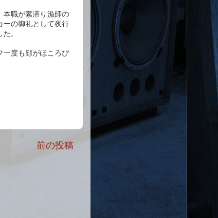
、本職が素潜り漁師の
カーの御礼として夜行
した。
フ一度も顔がほころび
前の投稿