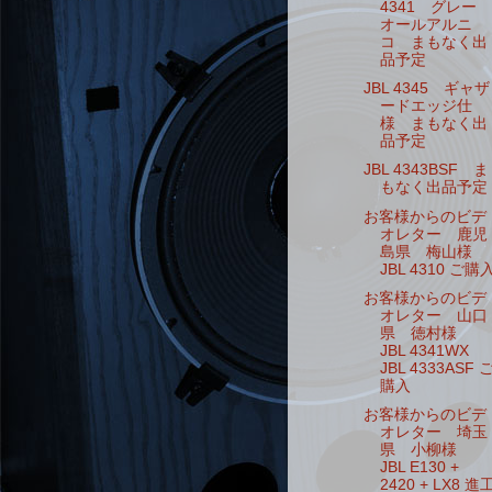
4341 グレー
オールアルニ
コ まもなく出
品予定
JBL 4345 ギャザ
ードエッジ仕
様 まもなく出
品予定
JBL 4343BSF ま
もなく出品予定
お客様からのビデ
オレター 鹿児
島県 梅山様
JBL 4310 ご購
お客様からのビデ
オレター 山口
県 徳村様
JBL 4341WX
JBL 4333ASF 
購入
お客様からのビデ
オレター 埼玉
県 小柳様
JBL E130 +
2420 + LX8 進