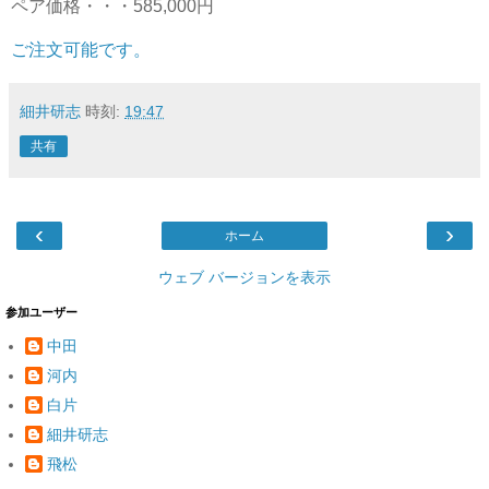
ペア価格・・・585,000円
ご注文可能です。
細井研志
時刻:
19:47
共有
‹
›
ホーム
ウェブ バージョンを表示
参加ユーザー
中田
河内
白片
細井研志
飛松