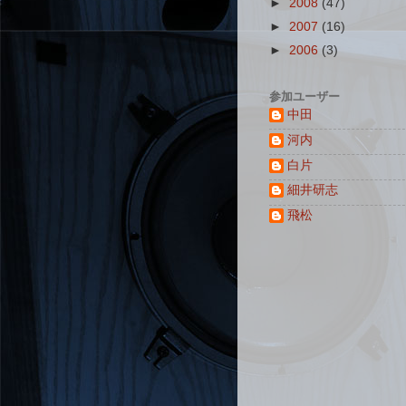
►
2008
(47)
►
2007
(16)
►
2006
(3)
参加ユーザー
中田
河内
白片
細井研志
飛松