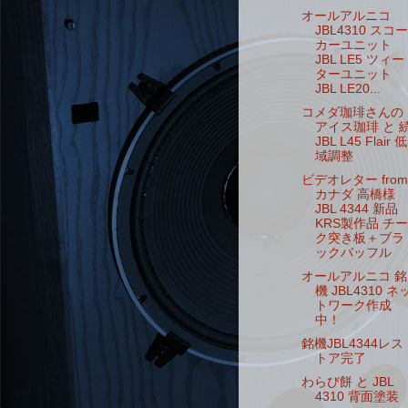
オールアルニコ
JBL4310 スコー
カーユニット
JBL LE5 ツィー
ターユニット
JBL LE20...
コメダ珈琲さんの
アイス珈琲 と 
JBL L45 Flair 低
域調整
ビデオレター from
カナダ 高橋様
JBL 4344 新品
KRS製作品 チー
ク突き板＋ブラ
ックバッフル
オールアルニコ 銘
機 JBL4310 ネ
トワーク作成
中！
銘機JBL4344レス
トア完了
わらび餅 と JBL
4310 背面塗装