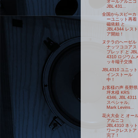
オールアルニコ
JBL 431...
全国からスピーカ
ーユニット再着
磁依頼 と
JBL4344 レスト
ア開始！
ヌテラのヘーゼル
ナッツココアス
プレッド と JBL
4310 ロジウム
ッキ端子交換
JBL4310 ユニット
インストール
中！
お客様の声 長野県
坪木様 KRS
4346, JBL 4311
スペシャル,
Mark Levins...
花火大会 と オー
アルニコ
JBL4310 ネット
ワークレストア
完了！