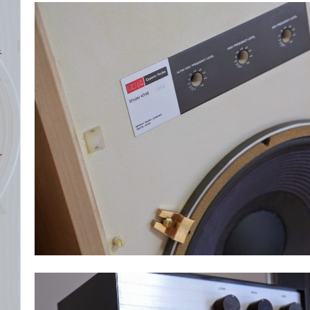
ネ
タ
ー