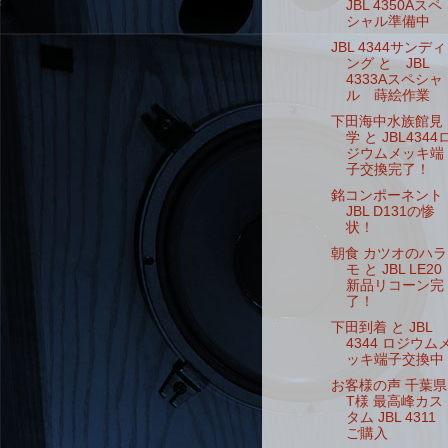
JBL 4350Aスペ
シャル準備中
JBL 4344サンディ
ング と JBL
4333Aスペシャ
ル 蒔絵作業
下田海中水族館見
学 と JBL4344
ジウムメッキ端
子交換完了！
銘コンポーネント
JBL D131の惨
状！
朝食 カツオのハラ
モ と JBL LE20
新品リコーン完
了！
下田到着 と JBL
4344 ロジウム
ッキ端子交換中
お客様の声 千葉県
T様 最高峰カス
タム JBL 4311
ご購入