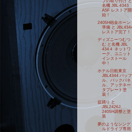
プの取り付け と
名機 JBL 4343
ASF レストア開
始！
2405H砲金ホーン
準備 と JBL434
レストア完了！
ディズニーつむつ
む と名機 JBL
434４ ネットワ
ーク、ユニット
インストール
中！
ホテル日航東京
JBL4344 バッフ
ル、バックパネ
ル、アッテネー
タプレート塗
装！
盆踊り と
JBL2426J、
2405H調整と塗
装
夢のようなシング
ルドライブ専用