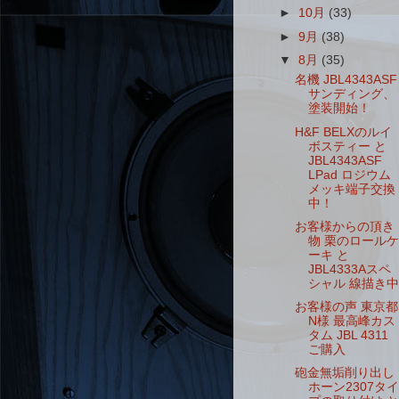
►
10月
(33)
►
9月
(38)
▼
8月
(35)
名機 JBL4343ASF
サンディング、
塗装開始！
H&F BELXのルイ
ボスティー と
JBL4343ASF
LPad ロジウム
メッキ端子交換
中！
お客様からの頂き
物 栗のロールケ
ーキ と
JBL4333Aスペ
シャル 線描き中
お客様の声 東京都
N様 最高峰カス
タム JBL 4311
ご購入
砲金無垢削り出し
ホーン2307タイ