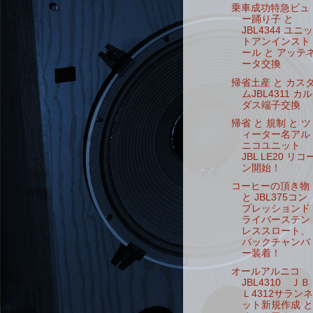
乗車成功特急ビュ
ー踊り子 と
JBL4344 ユニッ
トアンインスト
ール と アッテ
ータ交換
帰省土産 と カス
ムJBL4311 カル
ダス端子交換
帰省 と 規制 と ツ
ィーター名アル
ニコユニット
JBL LE20 リコ
ン開始！
コーヒーの頂き物
と JBL375コン
プレッションド
ライバーステン
レススロート、
バックチャンバ
ー装着！
オールアルニコ
JBL4310 ＪＢ
Ｌ4312サランネ
ット新規作成 と