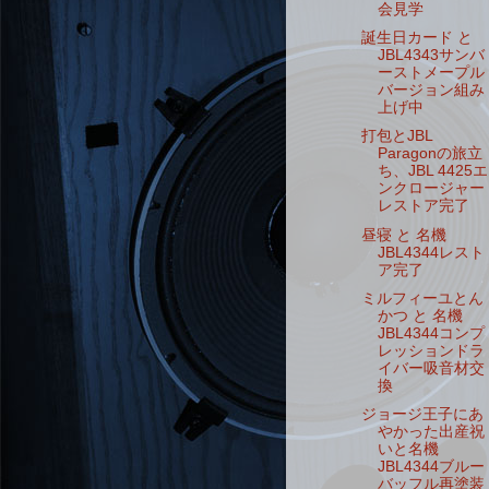
会見学
誕生日カード と
JBL4343サンバ
ーストメープル
バージョン組み
上げ中
打包とJBL
Paragonの旅立
ち、JBL 4425エ
ンクロージャー
レストア完了
昼寝 と 名機
JBL4344レスト
ア完了
ミルフィーユとん
かつ と 名機
JBL4344コンプ
レッションドラ
イバー吸音材交
換
ジョージ王子にあ
やかった出産祝
いと名機
JBL4344ブルー
バッフル再塗装