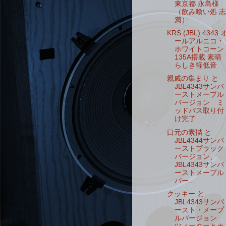
東京都 永島様
（飲み喰い処 志
満）
KRS (JBL) 4343 
ールアルニコ・
ホワイトコーン
135A搭載 素晴
らしき軽低音
親戚の集まり と
JBL4343サンバ
ーストメープル
バージョン ミ
ッドバス取り付
け完了
口元の素描 と
JBL4344サンバ
ーストブラック
バージョン、
JBL4343サンバ
ーストメープル
バー...
クッキー と
JBL4343サンバ
ースト・メープ
ルバージョン