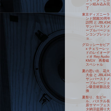
ツィーターとホ
ーン組み込み完
了
東京ディズニーラ
ンド開園30周年
訪問 と JBL434
サンバーストメ
ープルバージョ
ンコンプレッシ
ョ...
グロッシーセピア
x チェリーレッ
ドのレイオーデ
ィオ Rey Audio
KM1V 再着磁
スペシャル
夏の思い出、花火
大会 と JBL434
サンバーストメ
ープルバージョ
ン吸音材新品交
換
夏祭り、生ビー
ル、パステル長
原サマーフェス
タ納涼盆踊り大