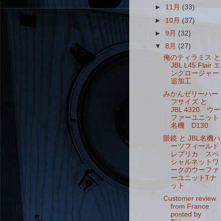
►
11月
(33)
►
10月
(37)
►
9月
(32)
▼
8月
(27)
俺のティラミス と
JBL L45 Flair エ
ンクロージャー
追加工
みかんゼリーハー
フサイズ と
JBL 4320 ウー
ファーユニット
名機 D130
眼鏡 と JBL名機ハ
ーツフィールド
レプリカ スペ
シャルネットワ
ークのウーファ
ーユニットTナ
ット
Customer review
from France
posted by