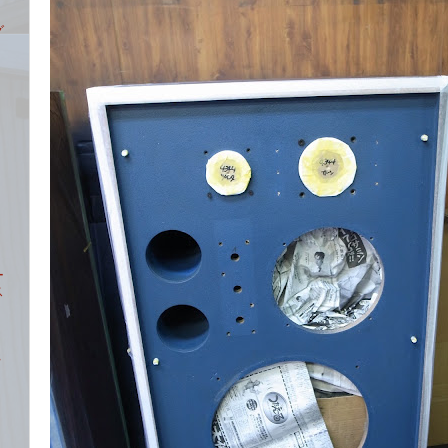
グ
ー
ス