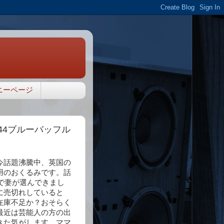
ニーページ
44ブルーバッフル
今話題沸騰中、英国の
用のおくるみです。話
で妻が選んできまし
に売切れしていると
在庫不足か？おそらく
最近は芸能人の方の出
きた気がします。ママ