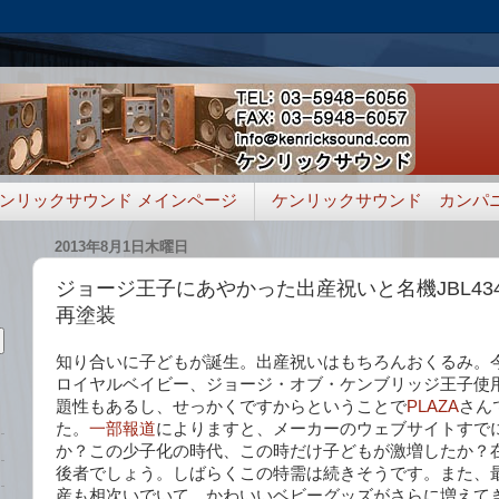
ンリックサウンド メインページ
ケンリックサウンド カンパ
2013年8月1日木曜日
ジョージ王子にあやかった出産祝いと名機JBL43
再塗装
知り合いに子どもが誕生。出産祝いはもちろんおくるみ。
ロイヤルベイビー、ジョージ・オブ・ケンブリッジ王子使
題性もあるし、せっかくですからということで
PLAZA
さん
た。
一部報道
によりますと、メーカーのウェブサイトすで
か？この少子化の時代、この時だけ子どもが激増したか？
後者でしょう。しばらくこの特需は続きそうです。また、
産も相次いでいて、かわいいベビーグッズがさらに増えて