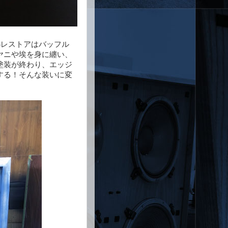
44レストアはバッフル
ヤニや埃を身に纏い、
塗装が終わり、エッジ
する！そんな装いに変