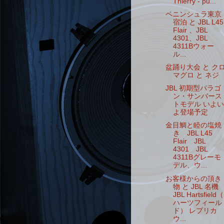
Thierry - pu...
ペニンシュラ東京
宿泊 と JBL L45
Flair 、JBL
4301、JBL
4311Bウォー
ル...
盆踊り大会 と ク
マグロ と ネジ
JBL 初期型パラゴ
ン・サンバース
トモデル いよい
よ登場予定
金目鯛と睦の塩焼
き JBL L45
Flair JBL
4301 JBL
4311Bグレーモ
デル、ウ...
お客様からの頂き
物 と JBL 名機
JBL Hartsfield（
ハーツフィール
ド） レプリカ
ウ...