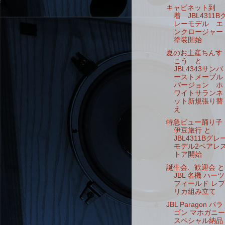
キャビネット到
着 JBL4311B
レーモデル エ
ンクロージャー
塗装開始
夏のお土産ちんす
こう と
JBL4343サンバ
ーストメープル
バージョン ホ
ワイトサランネ
ット新規張り替
え
特急ビュー踊り子
伊豆旅行 と
JBL4311Bグレ
モデル2ペアレ
トア開始
誕生会、歓迎会 と
JBL 名機 ハーツ
フィールド レプ
リカ組み立て
JBL Paragon パラ
ゴン マホガニー
スペシャル納品