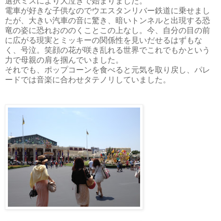
選択ミスにより大泣きで始まりました。
電車が好きな子供なのでウエスタンリバー鉄道に乗せまし
たが、大きい汽車の音に驚き、暗いトンネルと出現する恐
竜の姿に恐れおののくことこの上なし。今、自分の目の前
に広がる現実とミッキーの関係性を見いだせるはずもな
く、号泣。笑顔の花が咲き乱れる世界でこれでもかという
力で母親の肩を掴んでいました。
それでも、ポップコーンを食べると元気を取り戻し、パレ
ードでは音楽に合わせタテノリしていました。