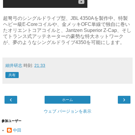
超弩弓のシングルドライブ型、JBL 4350Aを製作中。特製
ヘビー級E-Coreコイルや、金メッキOFC単線で独自に巻い
たオリエントコアコイルと、Jantzen Superior Z-Cap、そし
てトランス式アッテネーターの豪勢な特大ネットワーク
が、夢のようなシングルドライブ4350を可能にします。
細井研志
時刻:
21:33
共有
‹
›
ホーム
ウェブ バージョンを表示
参加ユーザー
中田