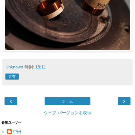
Unknown
時刻:
18:11
共有
‹
›
ホーム
ウェブ バージョンを表示
参加ユーザー
中田