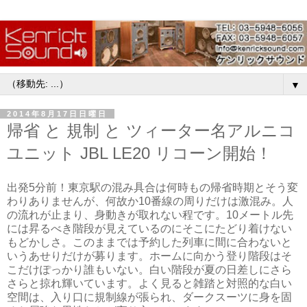
▼
2014年8月17日日曜日
帰省 と 規制 と ツィーター名アルニコ
ユニット JBL LE20 リコーン開始！
出発5分前！東京駅の混み具合は何時もの帰省時期とそう変
わりありませんが、何故か10番線の周りだけは激混み。人
の流れが止まり、身動きが取れない程です。10メートル先
には昇るべき階段が見えているのにそこにたどり着けない
もどかしさ。このままでは予約した列車に間に合わないと
いうあせりだけが募ります。ホームに向かう登り階段はそ
こだけぽっかり誰もいない。白い階段が夏の日差しにさら
さらと掠れ輝いています。よく見ると雑踏と対照的な白い
空間は、入り口に規制線が張られ、ダークスーツに身を固