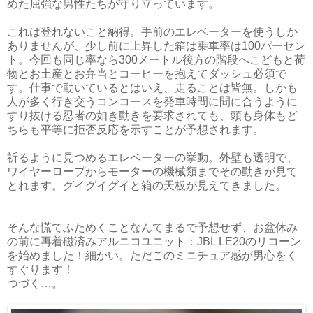
めた屈強な男性たちが守り立っています。
これは登れないこと納得。手前のエレベーターを使うしか
ありませんが、少し前に上昇した箱は乗車率は100パーセン
ト。今回も同じ率なら300メートル後方の階段へこどもと荷
物とお土産とお弁当とコーヒーを抱えてダッシュ必須で
す。仕事で動いているとはいえ、走ることは皆無。しかも
人が多く行き交うコンコースを発車時間に間に合うように
すり抜ける忍者の如き動きを要求されても、頭も身体もど
ちらも平等に拒否反応を示すことが予想されます。
祈るように見つめるエレベーターの挙動。外壁も透明で、
ワイヤーロープからモーターの機械類までその動きが見て
とれます。グイグイグイと箱の天板が見えてきました。
そんな慌てふためくことなんてまるで予想せず、お盆休み
の前に再着磁済みアルニコユニット：JBL LE20のリコーン
を始めました！細かい。ただこのミニチュア感が男心をく
すぐります！
つづく…。