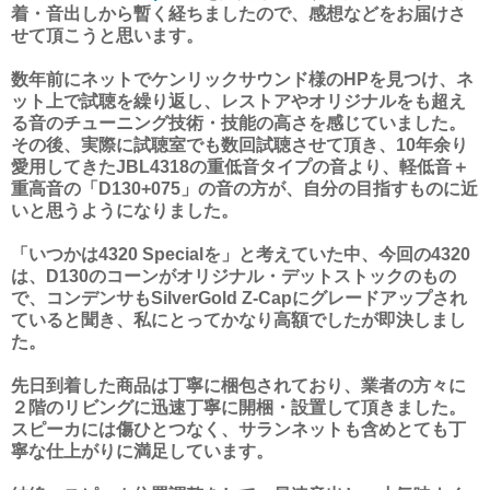
着・音出しから暫く経ちましたので、感想などをお届けさ
せて頂こうと思います。
数年前にネットでケンリックサウンド様のHPを見つけ、ネ
ット上で試聴を繰り返し、レストアやオリジナルをも超え
る音のチューニング技術・技能の高さを感じていました。
その後、実際に試聴室でも数回試聴させて頂き、10年余り
愛用してきたJBL4318の重低音タイプの音より、軽低音＋
重高音の「D130+075」の音の方が、自分の目指すものに近
いと思うようになりました。
「いつかは4320 Specialを」と考えていた中、今回の4320
は、D130のコーンがオリジナル・デットストックのもの
で、コンデンサもSilverGold Z-Capにグレードアップされ
ていると聞き、私にとってかなり高額でしたが即決しまし
た。
先日到着した商品は丁寧に梱包されており、業者の方々に
２階のリビングに迅速丁寧に開梱・設置して頂きました。
スピーカには傷ひとつなく、サランネットも含めとても丁
寧な仕上がりに満足しています。