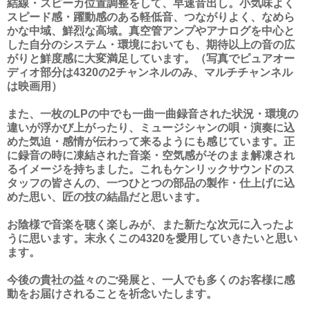
結線・スピーカ位置調整をして、早速音出し。小気味よく
スピード感・躍動感のある軽低音、つながりよく、なめら
かな中域、鮮烈な高域。真空管アンプやアナログを中心と
した自分のシステム・環境においても、期待以上の音の広
がりと鮮度感に大変満足しています。（写真でピュアオー
ディオ部分は4320の2チャンネルのみ、マルチチャンネル
は映画用）
また、一枚のLPの中でも一曲一曲録音された状況・環境の
違いが浮かび上がったり、ミュージシャンの唄・演奏に込
めた気迫・感情が伝わって来るようにも感じています。正
に録音の時に凍結された音楽・空気感がそのまま解凍され
るイメージを持ちました。これもケンリックサウンドのス
タッフの皆さんの、一つひとつの部品の製作・仕上げに込
めた思い、匠の技の結晶だと思います。
お陰様で音楽を聴く楽しみが、また新たな次元に入ったよ
うに思います。末永くこの4320を愛用していきたいと思い
ます。
今後の貴社の益々のご発展と、一人でも多くのお客様に感
動をお届けされることを祈念いたします。