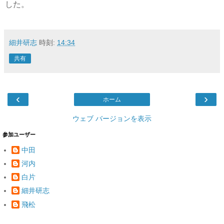
した。
細井研志
時刻:
14:34
共有
‹
›
ホーム
ウェブ バージョンを表示
参加ユーザー
中田
河内
白片
細井研志
飛松