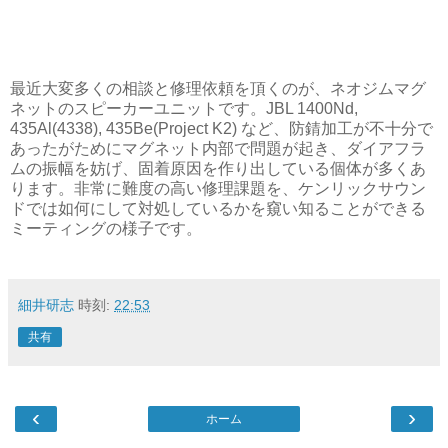
最近大変多くの相談と修理依頼を頂くのが、ネオジムマグ
ネットのスピーカーユニットです。JBL 1400Nd,
435Al(4338), 435Be(Project K2) など、防錆加工が不十分で
あったがためにマグネット内部で問題が起き、ダイアフラ
ムの振幅を妨げ、固着原因を作り出している個体が多くあ
ります。非常に難度の高い修理課題を、ケンリックサウン
ドでは如何にして対処しているかを窺い知ることができる
ミーティングの様子です。
細井研志
時刻:
22:53
共有
‹
›
ホーム