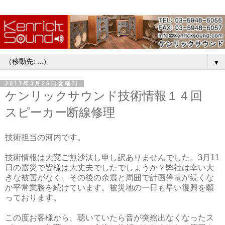
▼
2011年3月25日金曜日
ケンリックサウンド技術情報１４回
スピーカー断線修理
技術担当の河内です。
技術情報は大変ご無沙汰し申し訳ありませんでした。3月11
日の震災で皆様は大丈夫でしたでしょうか？弊社は幸い大
きな被害がなく、その後の余震と周囲で計画停電が続くな
か平常業務を続けています。被災地の一日も早い復興を願
っております。
この度お客様から、聴いていたら音が突然出なくなったス