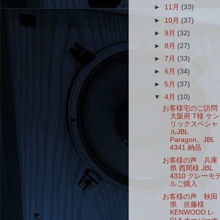
►
11月
(33)
►
10月
(37)
►
9月
(32)
►
8月
(27)
►
7月
(33)
►
6月
(34)
►
5月
(37)
▼
4月
(10)
お客様宅のご訪問
大阪府 T様 ケン
リックスペシャ
ルJBL
Paragon、JBL
4341 納品
お客様の声 兵庫
県 西岡様 JBL
4310 グレーモ
ルご購入
お客様の声 秋田
県 佐藤様
KENWOOD L-