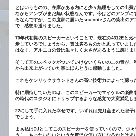
とはいうものの、在庫がある内にと少々無理をしての出費
ながらアンプがまだ無い状態なんです。今はどのアンプに
ろなんですが、この度家に届いたsoulnoteさんの貸出の
で、感想を送りました。
70年代初期のスピーカーということで、現在の4312Eと
歩しているでしょうから、質は劣るものかと思っていまし
期
はなく、アルニコの音は生々しく太さがあるように感じま
そして耳のスペックがついていけないくらいのこの音が、
から出来上がっていた事にほんとうに感動しました。
これもケンリックサウンドさんの高い技術力によって蘇っ
特に期待していたのは、このスピーカーでマイケルの楽曲
の時代のスタジオにトリップするような感覚で大変満足し
22にして手に入れた幸せです。いずれは先月産まれた息子
でしょう。
まぁ私はDJとしてこのスピーカーを使っていくので、少々
うし、もったいないというか贅沢な使い方になるかとは思