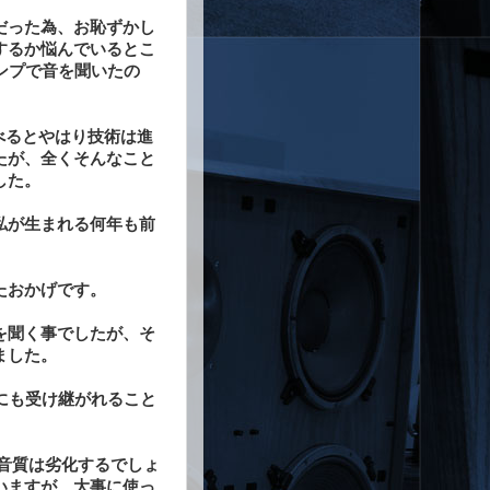
だった為、お恥ずかし
するか悩んでいるとこ
アンプで音を聞いたの
比べるとやはり技術は進
たが、全くそんなこと
した。
私が生まれる何年も前
たおかげです。
を聞く事でしたが、そ
ました。
にも受け継がれること
音質は劣化するでしょ
いますが、大事に使っ