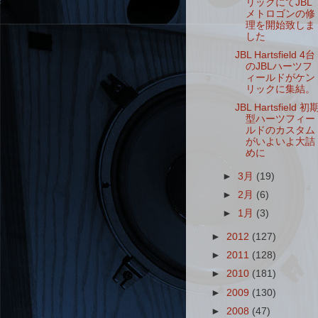
リックにてJBL
メトロゴンの修
理を開始致しま
した
JBL Hartsfield 4台
のJBLハーツフ
ィールドがケン
リックに集結。
JBL Hartsfield 初
型ハーツフィー
ルドのカスタム
がいよいよ大詰
めに
►
3月
(19)
►
2月
(6)
►
1月
(3)
►
2012
(127)
►
2011
(128)
►
2010
(181)
►
2009
(130)
►
2008
(47)