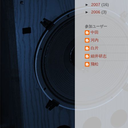
►
2007
(16)
►
2006
(3)
参加ユーザー
中田
河内
白片
細井研志
飛松