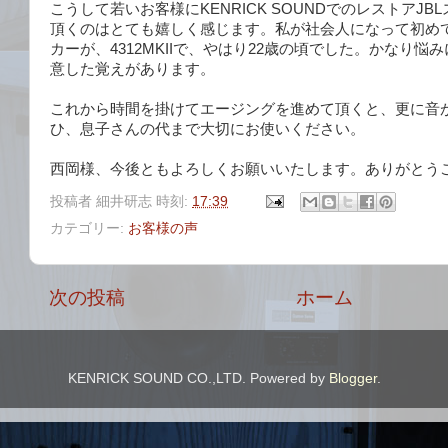
こうして若いお客様にKENRICK SOUNDでのレストアJ
頂くのはとても嬉しく感じます。私が社会人になって初め
カーが、4312MKIIで、やはり22歳の頃でした。かなり
意した覚えがあります。
これから時間を掛けてエージングを進めて頂くと、更に音
ひ、息子さんの代まで大切にお使いください。
西岡様、今後ともよろしくお願いいたします。ありがとう
投稿者
細井研志
時刻:
17:39
カテゴリー:
お客様の声
次の投稿
ホーム
KENRICK SOUND CO.,LTD. Powered by
Blogger
.