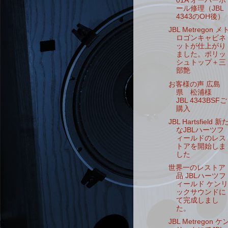
01A オーバーホ
ール修理（JBL
4343のOH後）
JBL Metregon メ
ロゴンキャビネ
ットが仕上がり
ました。ポリッ
シュトップ＋三
部艶
お客様の声 広島
県 松浦様
JBL 4343BSFご
購入
JBL Hartsfield 新
なJBLハーツフ
ィールドのレス
トアを開始しま
した
世界一のレストア
品 JBLハーツフ
ィールド ケンリ
ックサウンドに
て完成しまし
た。
JBL Metregon ケ