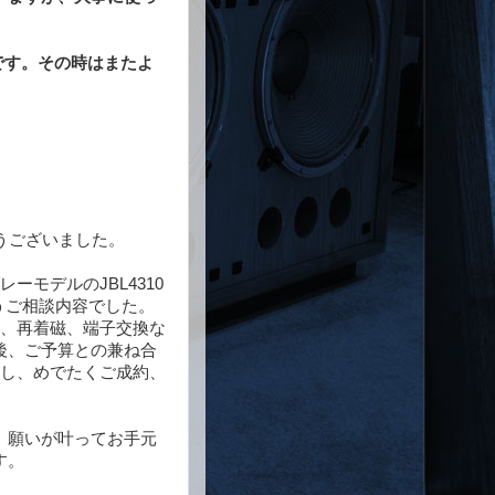
たいです。その時はまたよ
うございました。
モデルのJBL4310
いうご相談内容でした。
と、再着磁、端子交換な
後、ご予算との兼ね合
戴し、めでたくご成約、
、願いが叶ってお手元
す。