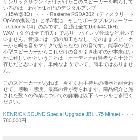
ケンリックサウンドが手がけたこのスピーカーを鳴らして
いるのは、わずか1万円のデジタルアンプ
（15W@8Ω）・・・Rasteme RSDA302（ディスクリート
OpAmp換装他）と単3電池、そしてポータブルプレーヤー
（Colorfly C4）のみです。音源は全て16bit/44.1kHz
WAV（タグは全て消去）であり、ハイレゾ音源など用いて
いません。音源には一切の加工もなし、そのままスピーカ
ーから鳴る音をマイクで拾っただけの音です。能率の低い
小型スピーカーからこれだけの音を引き出すのが本来はい
かに難しいかということは、オーディオ経験者なら十分ご
存じだと思います。単純なようでいて、簡単ではありませ
ん。
このスピーカーがあれば、今すぐお手持ちの機器と組合わ
せて、感動・感涙、最高の音が得られます。商品紹介と施
された数々の作業についての詳細は以下ページをご参照く
ださい。
KENRICK SOUND Special Upgrade JBL L75 Minuet
・・・
780,000円