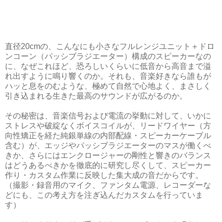
直径20cmの、こんなにも小さなフルレンジユニット＋ドロ
ンコーン（パッシブラジエーター）構成のスピーカーなの
に、なぜこれほど、恐ろしいくらいに低音から高音まで溢
れ出すように鳴り響くのか。それも、音楽好きなら誰もが
ハッと息をのむような、極めて自然で心地よく、まさしく
引き込まれる生きた最高のサウンドが広がるのか。
その秘密は、音楽信号および電流の挙動に対して、いかに
ストレスや破綻なくボイスコイルが、リードワイヤー（方
向性矯正を経た純銀単線の内部配線・スピーカーケーブル
含む）が、エッジやパッシブラジエーターのマスが働くべ
きか、さらにはエンクロージャーの剛性と響きのバランス
はどうあるべきかを徹底的に研究し尽くして、スピーカー
作り・カスタム作業に反映した集大成の音だからです。
（撮影・録音用のマイク、ファンタム電源、レコーダーな
どにも、この考え方を注ぎ込んだカスタムを行っていま
す）