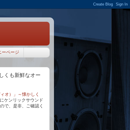
ニーページ
懐かしくも新鮮なオー
ーディオ）」～懐かしく
にケンリックサウンド
すので、是非、ご確認く