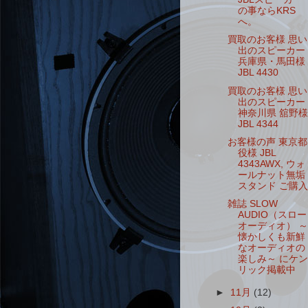
の事ならKRS
へ。
買取のお客様 思い
出のスピーカー
兵庫県・馬田様
JBL 4430
買取のお客様 思い
出のスピーカー
神奈川県 舘野様
JBL 4344
お客様の声 東京都
役様 JBL
4343AWX, ウォ
ールナット無垢
スタンド ご購入
雑誌 SLOW
AUDIO（スロー
オーディオ） ～
懐かしくも新鮮
なオーディオの
楽しみ～ にケン
リック掲載中
►
11月
(12)