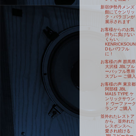
新宿伊勢丹メンズ
館にてケンリッ
ク・パラゴンが
展示されます
お客様からのお気
持ちに負けない
くらい、
KENRICKSOUN
Dもパワフル
に！
お客様の声 群馬県
大沢様 JBLブル
ーバッフル専用
スプレー ご購入
お客様の声 東京都
阿部様 JBL
MA15 TYPE ケ
ンリックサウン
ド ウーファーク
ランプ ご購入
並外れたレストア
から、並外れた
レスポンスへ。
愛され続ける
JBLスピーカー