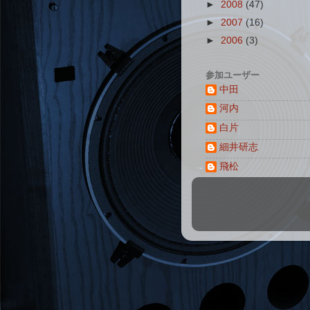
►
2008
(47)
►
2007
(16)
►
2006
(3)
参加ユーザー
中田
河内
白片
細井研志
飛松