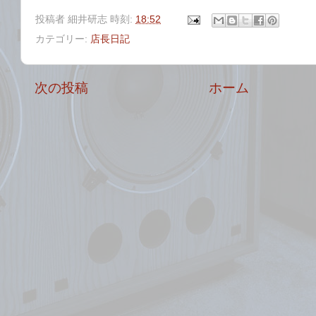
投稿者
細井研志
時刻:
18:52
カテゴリー:
店長日記
次の投稿
ホーム