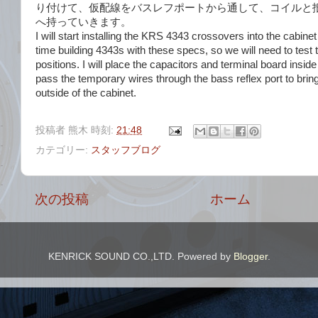
り付けて、仮配線をバスレフポートから通して、コイルと
へ持っていきます。
I will start installing the KRS 4343 crossovers into the cabinet t
time building 4343s with these specs, so we will need to test t
positions. I will place the capacitors and terminal board insid
pass the temporary wires through the bass reflex port to bring
outside of the cabinet.
投稿者
熊木
時刻:
21:48
カテゴリー:
スタッフブログ
次の投稿
ホーム
KENRICK SOUND CO.,LTD. Powered by
Blogger
.