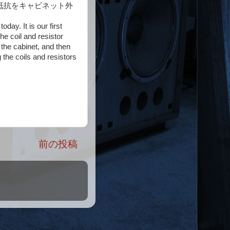
抵抗をキャビネット外
oday. It is our first
he coil and resistor
e the cabinet, and then
 the coils and resistors
前の投稿