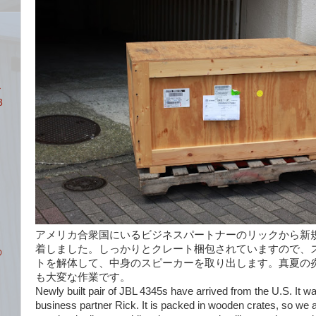
ア
3
アメリカ合衆国にいるビジネスパートナーのリックから新規製作
着しました。しっかりとクレート梱包されていますので、
の
トを解体して、中身のスピーカーを取り出します。真夏の
も大変な作業です。
Newly built pair of JBL 4345s have arrived from the U.S. It w
business partner Rick. It is packed in wooden crates, so we a