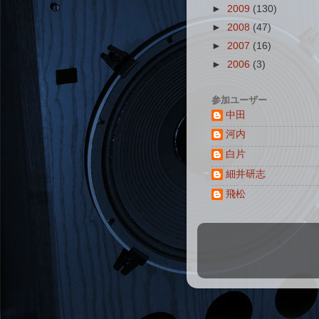
►
2009
(130)
►
2008
(47)
►
2007
(16)
►
2006
(3)
参加ユーザー
中田
河内
白片
細井研志
飛松