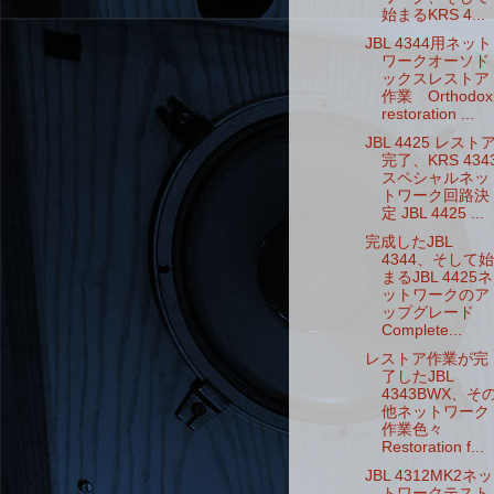
始まるKRS 4...
JBL 4344用ネット
ワークオーソド
ックスレストア
作業 Orthodox
restoration ...
JBL 4425 レスト
完了、KRS 434
スペシャルネッ
トワーク回路決
定 JBL 4425 ...
完成したJBL
4344、そして始
まるJBL 4425ネ
ットワークのア
ップグレード
Complete...
レストア作業が完
了したJBL
4343BWX、そ
他ネットワーク
作業色々
Restoration f...
JBL 4312MK2ネッ
トワークテスト