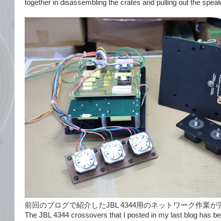
together in disassembling the crates and pulling out the spea
前回のブログで紹介したJBL 4344用のネットワーク作業
The JBL 4344 crossovers that I posted in my last blog has b