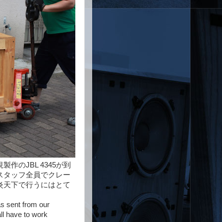
のJBL 4345が到
スタッフ全員でクレー
炎天下で行うにはとて
as sent from our
ll have to work