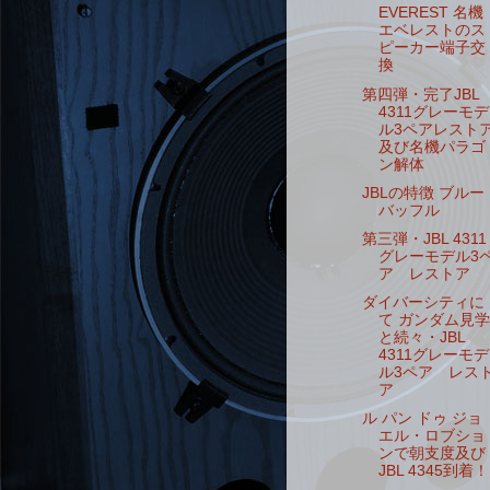
EVEREST 名機
エベレストのス
ピーカー端子交
換
第四弾・完了JBL
4311グレーモデ
ル3ペアレスト
及び名機パラゴ
ン解体
JBLの特徴 ブルー
バッフル
第三弾・JBL 4311
グレーモデル3
ア レストア
ダイバーシティに
て ガンダム見学
と続々・JBL
4311グレーモデ
ル3ペア レス
ア
ル パン ドゥ ジョ
エル・ロブショ
ンで朝支度及び
JBL 4345到着！