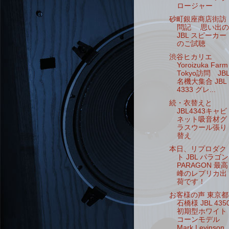
ロージャー
砂町銀座商店街訪
問記 思い出の
JBL スピーカー
のご試聴
渋谷ヒカリエ
Yoroizuka Farm
Tokyo訪問 JB
名機大集合 JBL
4333 グレ...
続・衣替えと
JBL4343キャビ
ネット吸音材グ
ラスウール張り
替え
本日、リプロダク
ト JBL パラゴン
PARAGON 最高
峰のレプリカ出
荷です！
お客様の声 東京都
石橋様 JBL 435
初期型ホワイト
コーンモデル
Mark Levinson