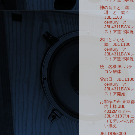
神の音？と 珈
琲 と 続々
JBL L100
century と
JBL4311BWXレ
ストア進行状況
木目といかと
続 JBL L100
century と
JBL4311BWXレ
ストア進行状況
続 名機JBLパラ
ゴン解体
父の日 JBL L100
century と
JBL4311BWXレ
ストア開始
お客様の声 東京都
内山様 JBL
4312MKIIから
JBL 4310アルニ
コモデルへの買
い換え
JBL DD55000