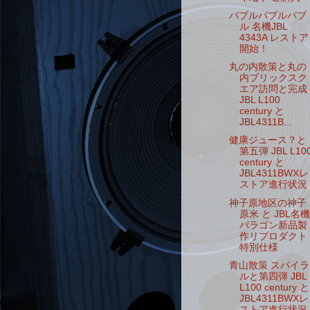
バブルバブルバブ
ル 名機JBL
4343A レストア
開始！
丸の内散策と丸の
内ブリックスク
エア訪問と完成
JBL L100
century と
JBL4311B...
健康ジュース？と
第五弾 JBL L10
century と
JBL4311BWXレ
ストア進行状況
神子原地区の神子
原米 と JBL名機
パラゴン新品製
作リプロダクト
特別仕様
青山散策 スパイラ
ルと第四弾 JBL
L100 century と
JBL4311BWXレ
ストア進行状況