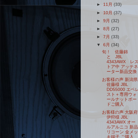
►
11月
(33)
►
10月
(37)
►
9月
(32)
►
8月
(27)
►
7月
(33)
▼
6月
(34)
旬！ 佐藤錦
と JBL
4343AWX レ
トア中 アッテネ
ーター新品交換
お客様の声 新潟県
佐藤様 JBL
DD55000 エベ
スト＋専用ウォ
ールナットボー
ドご購入
お客様の声 大阪府
伊狩様 JBL
4343AWX オー
ルアルニコ 新品
リコーン 金メッ
キ端子 ご購入