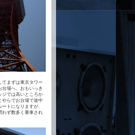
してまずは東京タワー
お台場へ。おもいっき
ッジでは高いところか
とやらでお台場で途中
ルートになりますが、
問わず数多く乗車され