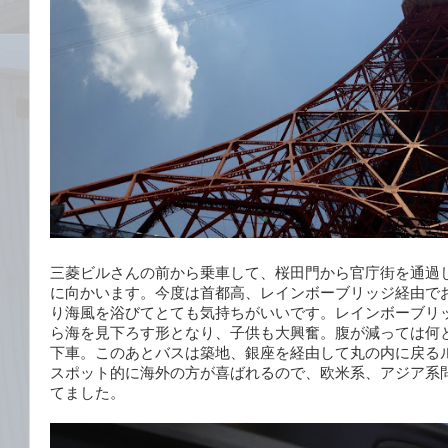
三菱ビルさんの前から乗車して、桜田門から官庁街を通過
に向かいます。今度は首都高、レインボーブリッジ経由で
り海風を浴びてとても気持ちがいいです。レインボーブリ
ら海を見下ろす形となり、子供も大興奮。腹が減っては何
下車。このあとバスは築地、銀座を経由して丸の内に戻る
スポット的に海外の方が喜ばれるので、欧米系、アジア系
てました。