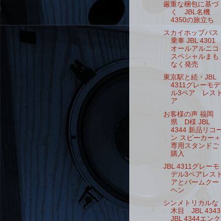
厳重な梱包に基づ
く JBL名機
4350の旅立ち
スカイホップバス
乗車 JBL 4301
オールアルニコ
スペシャルまも
なく発売
東京駅と続・JBL
4311グレーモデ
ル3ペア レス
ア
お客様の声 福岡
県 D様 JBL
4344 新品リコ
ン スピーカー＋
専用スタンドご
購入
JBL 4311グレーモ
デル3ペアレス
アとバームクー
ヘン
シンメトリカルな
木目 JBL 4343
JBL 4344エンク