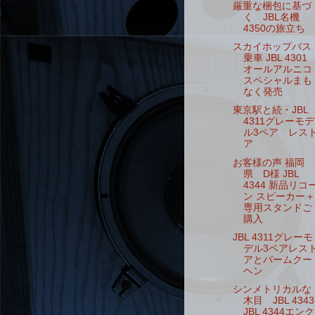
厳重な梱包に基づ
く JBL名機
4350の旅立ち
スカイホップバス
乗車 JBL 4301
オールアルニコ
スペシャルまも
なく発売
東京駅と続・JBL
4311グレーモデ
ル3ペア レス
ア
お客様の声 福岡
県 D様 JBL
4344 新品リコ
ン スピーカー＋
専用スタンドご
購入
JBL 4311グレーモ
デル3ペアレス
アとバームクー
ヘン
シンメトリカルな
木目 JBL 4343
JBL 4344エンク