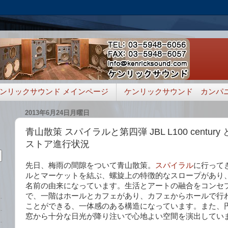
ンリックサウンド メインページ
ケンリックサウンド カンパ
2013年6月24日月曜日
青山散策 スパイラルと第四弾 JBL L100 century と
ストア進行状況
先日、梅雨の間隙をついて青山散策。
スパイラル
に行って
ルとマーケットを結ぶ、螺旋上の特徴的なスロープがあり
名前の由来になっています。生活とアートの融合をコンセ
で、一階はホールとカフェがあり、カフェからホールで行
ことができる、一体感のある構造になっています。また、
窓から十分な日光が降り注いで心地よい空間を演出してい