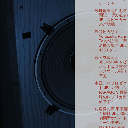
ロージャー
砂町銀座商店街訪
問記 思い出の
JBL スピーカー
のご試聴
渋谷ヒカリエ
Yoroizuka Farm
Tokyo訪問 JB
名機大集合 JBL
4333 グレ...
続・衣替えと
JBL4343キャビ
ネット吸音材グ
ラスウール張り
替え
本日、リプロダク
ト JBL パラゴン
PARAGON 最高
峰のレプリカ出
荷です！
お客様の声 東京都
石橋様 JBL 435
初期型ホワイト
コーンモデル
Mark Levinson