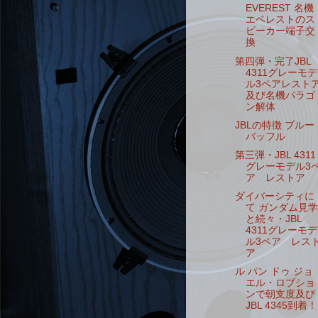
EVEREST 名機
エベレストのス
ピーカー端子交
換
第四弾・完了JBL
4311グレーモデ
ル3ペアレスト
及び名機パラゴ
ン解体
JBLの特徴 ブルー
バッフル
第三弾・JBL 4311
グレーモデル3
ア レストア
ダイバーシティに
て ガンダム見学
と続々・JBL
4311グレーモデ
ル3ペア レス
ア
ル パン ドゥ ジョ
エル・ロブショ
ンで朝支度及び
JBL 4345到着！