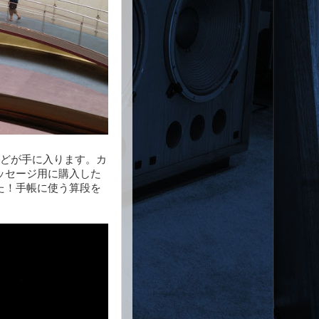
などが手に入ります。カ
ッセージ用に購入した
た！手帳に使う算段を