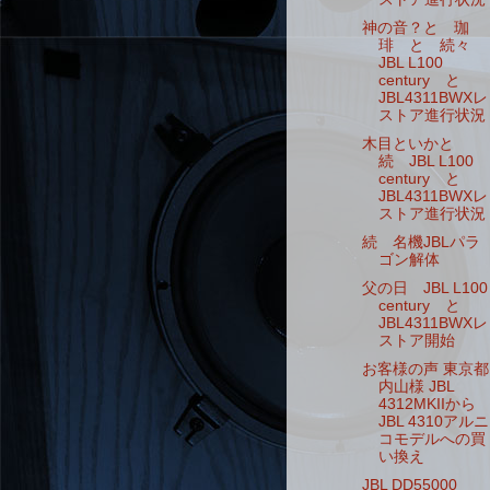
神の音？と 珈
琲 と 続々
JBL L100
century と
JBL4311BWXレ
ストア進行状況
木目といかと
続 JBL L100
century と
JBL4311BWXレ
ストア進行状況
続 名機JBLパラ
ゴン解体
父の日 JBL L100
century と
JBL4311BWXレ
ストア開始
お客様の声 東京都
内山様 JBL
4312MKIIから
JBL 4310アルニ
コモデルへの買
い換え
JBL DD55000