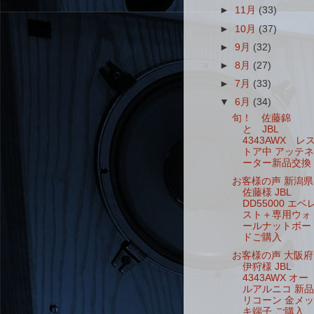
►
11月
(33)
►
10月
(37)
►
9月
(32)
►
8月
(27)
►
7月
(33)
▼
6月
(34)
旬！ 佐藤錦
と JBL
4343AWX レ
トア中 アッテネ
ーター新品交換
お客様の声 新潟県
佐藤様 JBL
DD55000 エベ
スト＋専用ウォ
ールナットボー
ドご購入
お客様の声 大阪府
伊狩様 JBL
4343AWX オー
ルアルニコ 新品
リコーン 金メッ
キ端子 ご購入