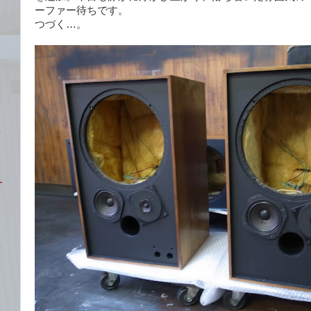
ーファー待ちです。
つづく…。
ト
ー
ト