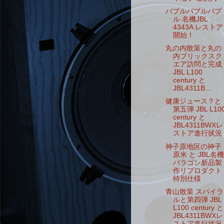
バブルバブルバブ
ル 名機JBL
4343A レストア
開始！
丸の内散策と丸の
内ブリックスク
エア訪問と完成
JBL L100
century と
JBL4311B...
健康ジュース？と
第五弾 JBL L10
century と
JBL4311BWXレ
ストア進行状況
神子原地区の神子
原米 と JBL名機
パラゴン新品製
作リプロダクト
特別仕様
青山散策 スパイラ
ルと第四弾 JBL
L100 century と
JBL4311BWXレ
ストア進行状況