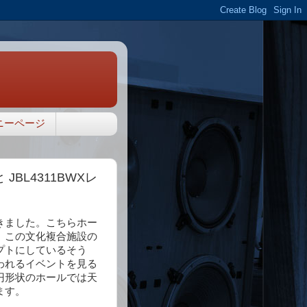
ニーページ
 JBL4311BWXレ
きました。こちらホー
、この文化複合施設の
プトにしているそう
われるイベントを見る
円形状のホールでは天
ます。