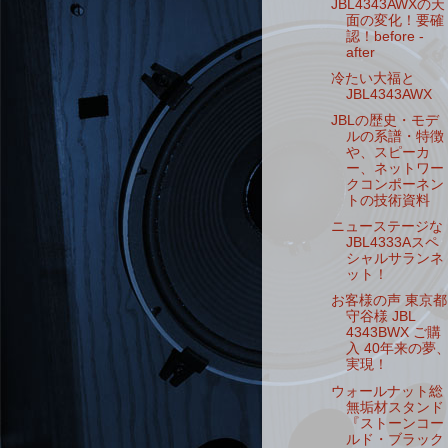
JBL4343AWXの天
面の変化！要確
認！before -
after
冷たい大福と
JBL4343AWX
JBLの歴史・モデ
ルの系譜・特徴
や、スピーカ
ー、ネットワー
クコンポーネン
トの技術資料
ニューステージな
JBL4333Aスペ
シャルサランネ
ット！
お客様の声 東京都
守谷様 JBL
4343BWX ご購
入 40年来の夢
実現！
ウォールナット総
無垢材スタンド
『ストーンコー
ルド・ブラック