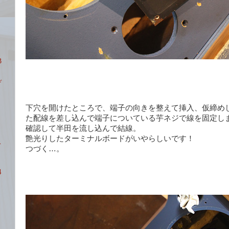
ト
B
デ
下穴を開けたところで、端子の向きを整えて挿入、仮締め
た配線を差し込んで端子についている芋ネジで線を固定し
確認して半田を流し込んで結線。
艶光りしたターミナルボードがいやらしいです！
ベ
つづく…。
4