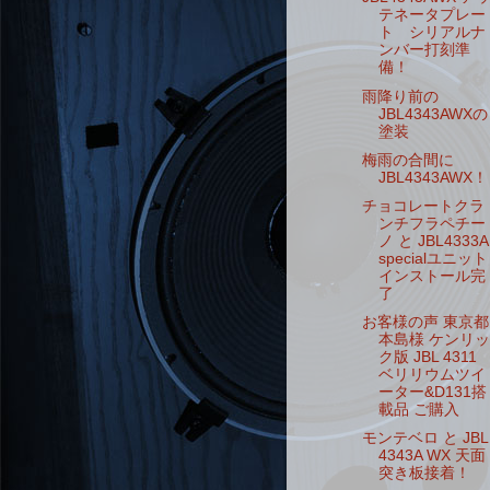
テネータプレー
ト シリアルナ
ンバー打刻準
備！
雨降り前の
JBL4343AWXの
塗装
梅雨の合間に
JBL4343AWX！
チョコレートクラ
ンチフラペチー
ノ と JBL4333A
specialユニット
インストール完
了
お客様の声 東京都
本島様 ケンリッ
ク版 JBL 4311
ベリリウムツイ
ーター&D131搭
載品 ご購入
モンテベロ と JBL
4343A WX 天面
突き板接着！