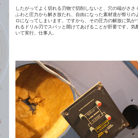
レ
したがってよく切れる刃物で切削しないと、穴の端がささ
ふわと圧力から解き放たれ、自由になった素材達が祭りの
ロになってしまいます。ですから、その圧力の解放に気が
れるドリル刃でスパッと開けてあげることが肝要です。気
ー
いて実行。仕事人。
材
装
エ