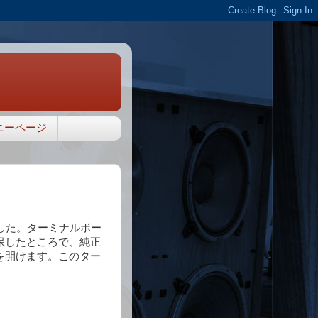
ニーページ
ました。ターミナルボー
保したところで、純正
を開けます。このター