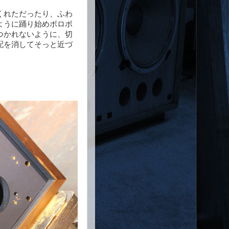
くれただったり、ふわ
ように踊り始めボロボ
つかれないように、切
配を消してそっと近づ