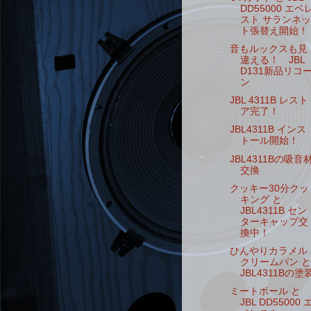
DD55000 エベ
スト サランネッ
ト張替え開始！
音もルックスも見
違える！ JBL
D131新品リコ
ン
JBL 4311B レスト
ア完了！
JBL4311B インス
トール開始！
JBL4311Bの吸音
交換
クッキー30分クッ
キング と
JBL4311B セン
ターキャップ交
換中！
ひんやりカラメル
クリームパン と
JBL4311Bの塗
ミートボール と
JBL DD55000 