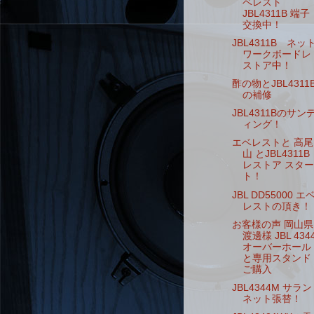
ベレスト
JBL4311B 端子
交換中！
JBL4311B ネッ
ワークボードレ
ストア中！
酢の物とJBL4311
の補修
JBL4311Bのサン
ィング！
エベレストと 高尾
山 とJBL4311B
レストア スター
ト！
JBL DD55000 エ
レストの頂き！
お客様の声 岡山県
渡邊様 JBL 434
オーバーホール
と専用スタンド
ご購入
JBL4344M サラン
ネット張替！