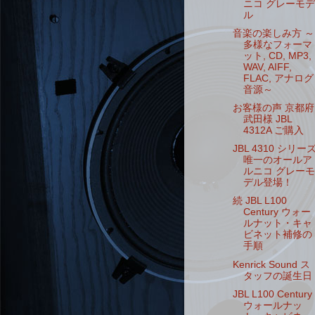
ニコ グレーモデ
ル
音楽の楽しみ方 ～
多様なフォーマ
ット, CD, MP3,
WAV, AIFF,
FLAC, アナログ
音源～
お客様の声 京都府
武田様 JBL
4312A ご購入
JBL 4310 シリー
唯一のオールア
ルニコ グレーモ
デル登場！
続 JBL L100
Century ウォー
ルナット・キャ
ビネット補修の
手順
Kenrick Sound ス
タッフの誕生日
JBL L100 Century
ウォールナッ