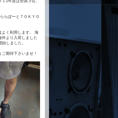
０１1年度は全国３位、
、ららぽーとＴＯＫＹＯ
よく利用します。 海
海外より入荷しました
速開始しました。
うご期待下さいませ！