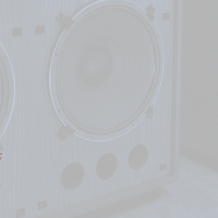
L
デ
ア