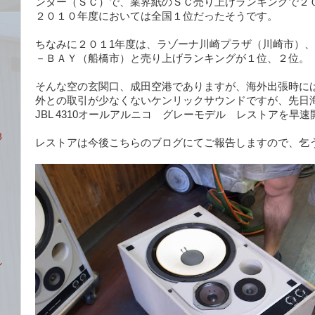
ンター（ＳＣ）で、業界紙のＳＣ売り上げランキングで２
２０１０年度においては全国１位だったそうです。
ちなみに２０１1年度は、ラゾーナ川崎プラザ（川崎市）
－ＢＡＹ（船橋市）と売り上げランキングが１位、２位。
そんな空の玄関口、成田空港でありますが、海外出張時には
外との取引が少なくないケンリックサウンドですが、先日
JBL 4310オールアルニコ グレーモデル レストアを早
3
レストアは今後こちらのブログにてご報告しますので、乞
＋
ル