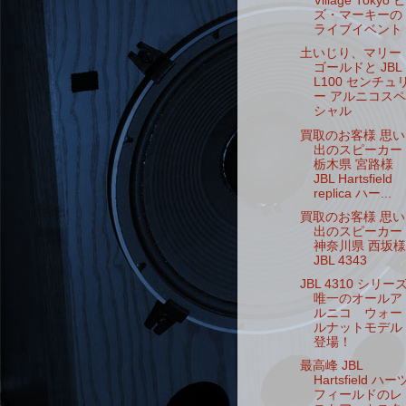
Village Tokyo ビ
ズ・マーキーの
ライブイベント
土いじり、マリー
ゴールドと JBL
L100 センチュ
ー アルニコスペ
シャル
買取のお客様 思い
出のスピーカー
栃木県 宮路様
JBL Hartsfield
replica ハー...
買取のお客様 思い
出のスピーカー
神奈川県 西坂様
JBL 4343
JBL 4310 シリー
唯一のオールア
ルニコ ウォー
ルナットモデル
登場！
最高峰 JBL
Hartsfield ハー
フィールドのレ