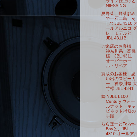
ライン仕上げと
NIESSING
夏野菜、野菜炒め
で一石二鳥 そ
してJBL 4310 
ールアルニコ グ
レーモデルと
JBL 4311B
ご来店のお客様
神奈川県 高橋
様 JBL 4311
オーバーホー
ル・リペア
買取のお客様 思
い出のスピーカ
ー 神奈川県 大
竹様 JBL 4341
続々JBL L100
Century ウォー
ルナット・キャ
ビネット補修の
手順
ららぽーとTokyo-
Bayと、JBL
4310 オールア