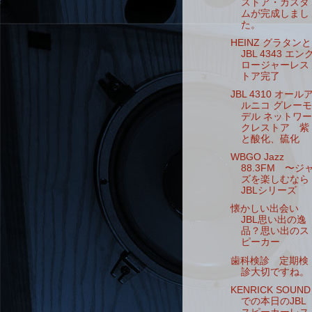
ストア・カスタ
ムが完成しまし
た。
HEINZ グラタンと
JBL 4343 エン
ロージャーレス
トア完了
JBL 4310 オール
ルニコ グレーモ
デル ネットワー
クレストア 紫
と酸化、硫化
WBGO Jazz
88.3FM 〜ジ
ズを楽しむなら
JBLシリーズ
懐かしい出会い
JBL思い出の逸
品？思い出のス
ピーカー
歯科検診 定期検
診大切ですね。
KENRICK SOUND
での本日のJBL