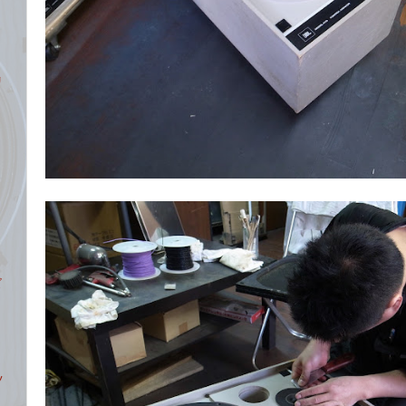
リ
ズ
ツ