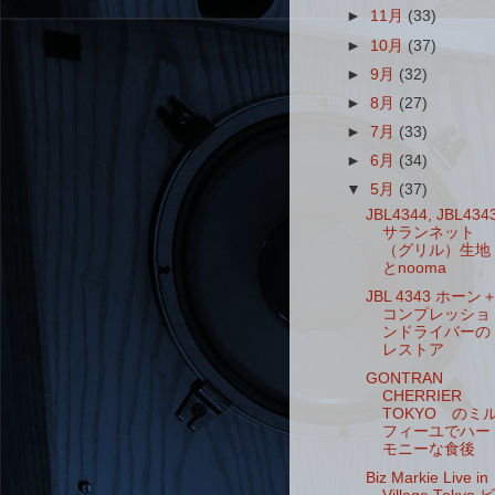
►
11月
(33)
►
10月
(37)
►
9月
(32)
►
8月
(27)
►
7月
(33)
►
6月
(34)
▼
5月
(37)
JBL4344, JBL434
サランネット
（グリル）生地
とnooma
JBL 4343 ホーン
コンプレッショ
ンドライバーの
レストア
GONTRAN
CHERRIER
TOKYO のミ
フィーユでハー
モニーな食後
Biz Markie Live in