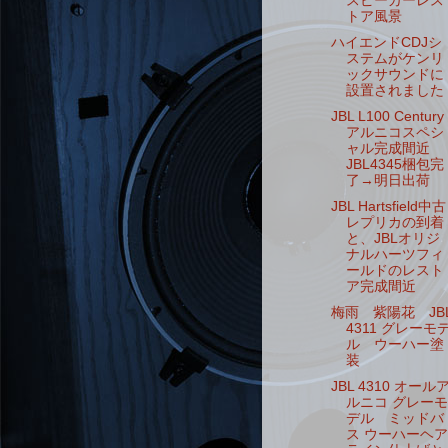
スピーカーレス
トア風景
ハイエンドCDJシ
ステムがケンリ
ックサウンドに
設置されました
JBL L100 Century
アルニコスペシ
ャル完成間近
JBL4345梱包完
了→明日出荷
JBL Hartsfield中古
レプリカの到着
と、JBLオリジ
ナルハーツフィ
ールドのレスト
ア完成間近
梅雨 紫陽花 JB
4311 グレーモ
ル ウーハー塗
装
JBL 4310 オール
ルニコ グレーモ
デル ミッドバ
ス ウーハーヘア