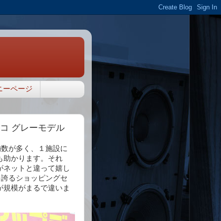
ニーページ
ルニコ グレーモデル
店舗数が多く、１施設に
も助かります。それ
がネットと違って嬉し
げを誇るショッピングセ
が規模がまるで違いま