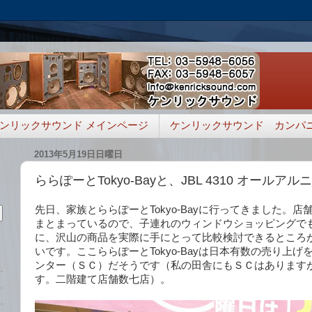
ンリックサウンド メインページ
ケンリックサウンド カンパ
2013年5月19日日曜日
ららぽーとTokyo-Bayと、JBL 4310 オールア
先日、家族とららぽーとTokyo-Bayに行ってきました。
まとまっているので、子連れのウィンドウショッピングで
に、沢山の商品を実際に手にとって比較検討できるところ
いです。ここららぽーとTokyo-Bayは日本有数の売り上
ンター（ＳＣ）だそうです（私の田舎にもＳＣはあります
す。二階建て店舗数七店）。