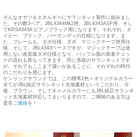
そんなオヤツをエネルギーにサランネット製作に励みまし
た。その数3ペア。JBL4344Mk2用、JBL4343ASF用、そし
てKRS4343A ピアノブラック用になります。それぞれ、ネ
イビー、ブラック、バーガンディの仕様になります。ま
た、フレームも、ダボ仕様、ダボ、マジックテープ併用仕
様、そして、JBL4343ベースですが、マジックテープは使
用しない改造版ダボ仕様となり、バッフル面の装着チェッ
クの流れも異なってきます。同じ系統のサランネットです
が、それでもここまで違いがあることに、それぞれの時代
のこだわりを感じます。
ケンリックサウンドでは、この標準2色＋オリジナルカラー
全てがJBL純正サランネット生地素材というこだわり。今
後、ブラウン、そしてキャメルカラーにもJBL純正サランネ
ット生地素材対応してまいりますので、ご興味のある方は
是非
ご連絡
を！