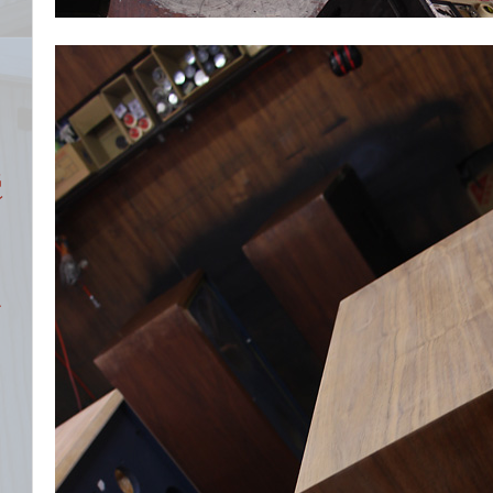
名
レ
ン