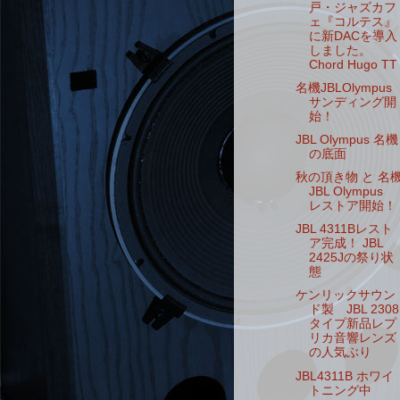
戸・ジャズカフ
ェ『コルテス』
に新DACを導入
しました。
Chord Hugo TT
名機JBLOlympus
サンディング開
始！
JBL Olympus 名機
の底面
秋の頂き物 と 名
JBL Olympus
レストア開始！
JBL 4311Bレスト
ア完成！ JBL
2425Jの祭り状
態
ケンリックサウン
ド製 JBL 2308
タイプ新品レプ
リカ音響レンズ
の人気ぶり
JBL4311B ホワイ
トニング中