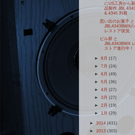
にUS工房から
品製作 JBL 434
& 4345 到着
思い出のお菓子 と
JBL4343BWXの
レストア状況
ビル群 と
JBL4343BWX 
ストア進行中！
►
8月
(17)
►
7月
(24)
►
6月
(49)
►
5月
(36)
►
4月
(27)
►
3月
(27)
►
2月
(19)
►
1月
(29)
►
2014
(431)
►
2013
(303)