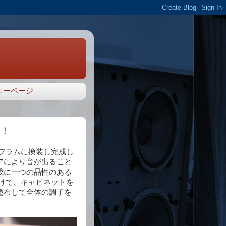
ニーページ
況！
イヤフラムに換装し完成し
アにより音が出ること
成に一つの品性のある
けで、キャビネットを
塗布して全体の調子を