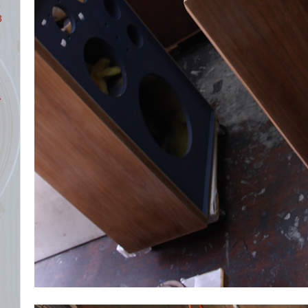
新
3
レ