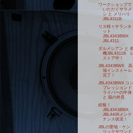
ワークショップで
いただくサラメ
シ と メリハリ
JBL4311B
リス時々サランネ
ット
JBL4343BWX
JBL4311
ダルメシアン と 
機JBL4311B 
ストア中！
JBL4343BWX 高
域インストール
完了！
JBL4343BWX コ
プレッションド
ライバーの中身
と 箱の外見
続報！
JBL4343BWX、
JBL4406メンテ
ナンス状況！
JBLの聖地・ケン
リックサウンド