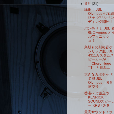
▼
9月
(21)
繊細！ JBL
Olympus 七宝組
格子 グリルサン
ディング開始！
パン祭り と JBL 
機 Olympus オ
ルフィニッシ
ュ！
鳥肌もの別格音ケ
ンリック版 JBL
4311カスタムス
ピーカーが
「Chord Hugo
TT」と組み...
大きなカボチャ と
名機 JBL
Olympus 吸音
材交換
香港へと旅立つ
KENRICK
SOUNDスピー
ー KRS 4346
最高サウンド！水