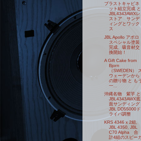
ブラストキャビネ
ット組立完成 と
JBL4343AWXレ
ストア サンデ
ィングとワック
ス
JBL Apollo アポロ
スペシャル塗装
完成、吸音材交
換開始！
A Gift Cake from
Bjorn
（SWEDEN） 
ウェーデンから
の贈り物 と も
一...
沖縄名物 紫芋 と
JBL4343AWX底
面サンディング
JBL DD55000ド
ライバ調整
KRS 4346 x 2組,
JBL 4350, JBL
C70 Alpha 合
計4組のスピー