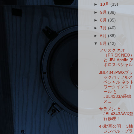
►
10月
(33)
►
9月
(38)
►
8月
(35)
►
7月
(40)
►
6月
(38)
▼
5月
(42)
フリスク ネオ
（FRISK NEO
と JBL Apollo ア
ポロスペシャル
JBL4343AWXブラ
ックバッフルス
ペシャル ネット
ワークインスト
ール と
JBL4333A蒔絵
ス...
サラメシ と
JBL4343AWX並
行修理！
4K動画公開！ 3軸
ジンバル・ブラ