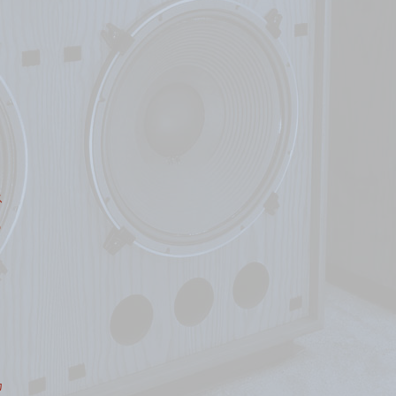
ス
う
カ