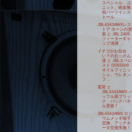
スペシャル ユ
ニット、砲金無
垢パーツインス
トール
JBL4343AWXレス
トア ホーンの塗
装 と JBL 2405
ツィーターギャ
ップ清掃
イチゴがお似合
い？のおっさん
達 と JBLエベレ
スト DD55000
オイルフィニッ
シュ、ウレタン
フ...
茗荷 と
JBL4343AWX 
ッフル面ブラッ
ク、バックパネ
ル塗装！
JBL4343AWX ロ
ウムメッキ端子
交換、アッテネ
ータ交換実施！