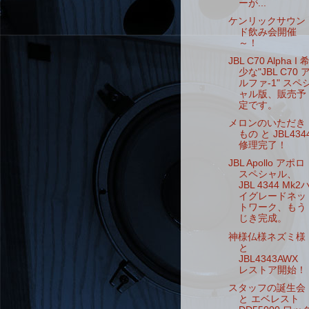
ーが...
ケンリックサウン
ド飲み会開催
～！
JBL C70 Alpha I 
少な"JBL C70 
ルファ-1" スペ
ャル版、販売予
定です。
メロンのいただき
もの と JBL434
修理完了！
JBL Apollo アポロ
スペシャル、
JBL 4344 Mk2
イグレードネッ
トワーク、もう
じき完成。
神様仏様ネズミ様
と
JBL4343AWX
レストア開始！
スタッフの誕生会
と エベレスト