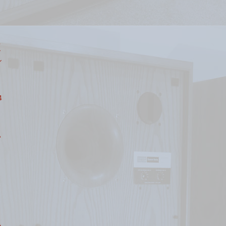
希
ア
シ
4
ハ