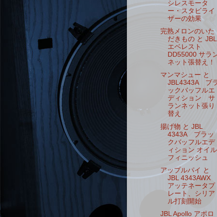
シレスモータ
ー・スタビライ
ザーの効果
完熟メロンのいた
だきもの と JBL
エベレスト
DD55000 サラ
ネット張替え！
マンマシュー と
JBL4343A ブ
ックバッフルエ
ディション サ
ランネット張り
替え
揚げ物 と JBL
4343A ブラッ
クバッフルエデ
ィション オイル
フィニッシュ
アップルパイ と
JBL 4343AWX
アッテネータプ
レート、シリア
ル打刻開始
JBL Apollo アポロ