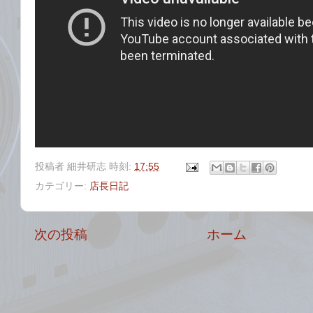
投稿者
細井研志
時刻:
17:55
カテゴリー:
店長日記
次の投稿
ホーム