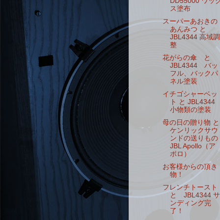
DD55000 ワッ
ス塗布
スーパーあおきの
あんみつ と
JBL4344 高域調
整
花がらの傘 と
JBL4344 バッ
フル、バックパ
ネル塗装
イチゴシャーベッ
ト と JBL4344
小物類の塗装
母の日の贈り物 と
ケンリックサウ
ンドの送りもの
JBL Apollo（ア
ポロ）
お客様からの頂き
物！
フレンチトースト
と JBL4344 サ
ンディング完
了！