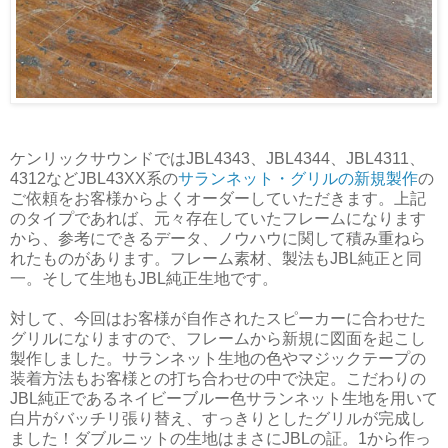
ケンリックサウンドではJBL4343、JBL4344、JBL4311、
4312などJBL43XX系の
サランネット・グリルの新規製作
の
ご依頼をお客様からよくオーダーしていただきます。上記
のタイプであれば、元々存在していたフレームになります
から、参考にできるデータ、ノウハウに関して積み重ねら
れたものがあります。フレーム素材、製法もJBL純正と同
一。そして生地もJBL純正生地です。
対して、今回はお客様が自作されたスピーカーに合わせた
グリルになりますので、フレームから新規に図面を起こし
製作しました。サランネット生地の色やマジックテープの
装着方法もお客様との打ち合わせの中で決定。こだわりの
JBL純正であるネイビーブルー色サランネット生地を用いて
白片がバッチリ張り替え、すっきりとしたグリルが完成し
ました！ダブルニットの生地はまさにJBLの証。1から作っ