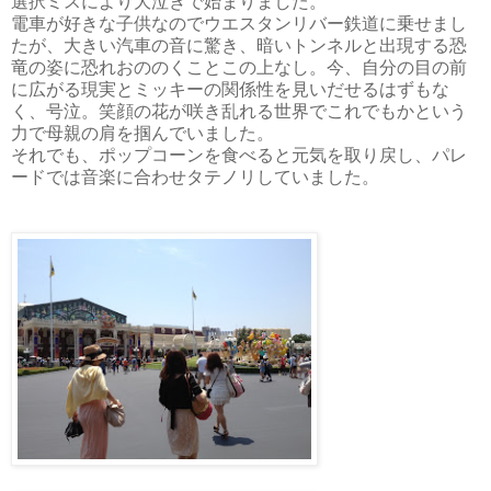
選択ミスにより大泣きで始まりました。
電車が好きな子供なのでウエスタンリバー鉄道に乗せまし
たが、大きい汽車の音に驚き、暗いトンネルと出現する恐
竜の姿に恐れおののくことこの上なし。今、自分の目の前
に広がる現実とミッキーの関係性を見いだせるはずもな
く、号泣。笑顔の花が咲き乱れる世界でこれでもかという
力で母親の肩を掴んでいました。
それでも、ポップコーンを食べると元気を取り戻し、パレ
ードでは音楽に合わせタテノリしていました。