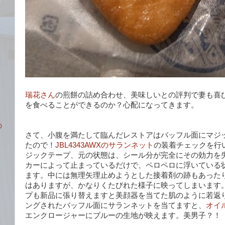
瑞花さん
の煎餅の詰め合わせ、美味しいとの評判で妻も喜
を食べることができるのか？心配になってきます。
の
さて、小腹を満たして臨んだレストアはバッフル面にマジ
たので！
JBL4343AWXのサランネット
の装着チェックを行
ジックテープ、元の状態は、シール分が完全にその効力を
カーによって止まっているだけで、ペロペロに浮いている
ます。中には無理矢理止めようとした接着剤の跡もあった
はありますが、かなりくたびれた様子に映ってしまいます
プも新品に張り替えますと美顔器を当てた肌のように若返
ングされたバッフル面にサランネットを当てますと、
オイ
エンクロージャーにブルーの生地が映えます。美男子？！