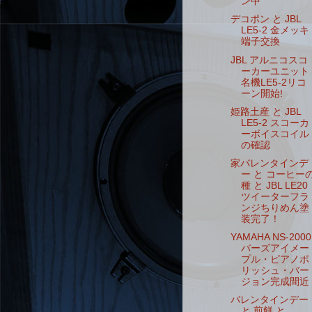
ン中
デコポン と JBL
LE5-2 金メッキ
端子交換
JBL アルニコスコ
ーカーユニット
名機LE5-2リコ
ーン開始!
姫路土産 と JBL
LE5-2 スコーカ
ーボイスコイル
の確認
家バレンタインデ
ー と コーヒー
種 と JBL LE20
ツイーターフラ
ンジちりめん塗
装完了！
YAMAHA NS-2000
バーズアイメー
プル・ピアノポ
リッシュ・バー
ジョン完成間近
バレンタインデー
と 煎餅 と