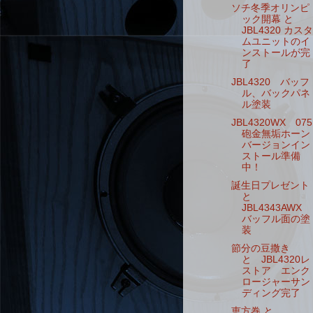
ソチ冬季オリンピ
ック開幕 と
JBL4320 カスタ
ムユニットのイ
ンストールが完
了
JBL4320 バッフ
ル、バックパネ
ル塗装
JBL4320WX 075
砲金無垢ホーン
バージョンイン
ストール準備
中！
誕生日プレゼント
と
JBL4343AWX
バッフル面の塗
装
節分の豆撒き
と JBL4320レ
ストア エンク
ロージャーサン
ディング完了
恵方巻 と