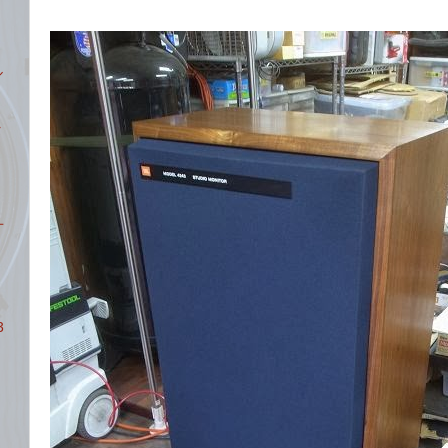
ル
ー
タ
ユ
3
1