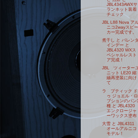
JBL4343AWXサ
ランネット装着
チェック
JBL L88 Nova ア
ニコ2wayスピ
カー完成です。
煮干し と バレン
インデー と
JBL4320 WXス
ペシャルレスト
ア完成！
JBL ツィーター
ニット LE20 縮
緬再塗装に向け
て
ラ ブティック ド
ゥ ジョエル・ロ
ブションのパン
種 と JBL4320
エンクロージャ
ーワックス塗布
大雪 と JBL431
オールアルニコ
モデル！