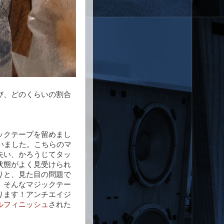
び、どのくらいの割合
ックテープを留めまし
いました。こちらのマ
失い、かろうじてタッ
状態がよく見受けられ
りと、見た目の問題で
。そんなマジックテー
ります！アンチエイジ
ルフィニッシュ
された