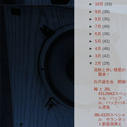
►
10月
(33)
►
9月
(38)
►
8月
(35)
►
7月
(40)
►
6月
(38)
►
5月
(42)
►
4月
(46)
►
3月
(42)
▼
2月
(29)
花粉と赤い彗星の
襲来！
白片誕生会 開催!
梅 と JBL
4312Mk2スペシ
ャル バッフ
ル、バックパネ
ル塗装
JBL4320スペシャ
ル サランネッ
ト新規張替え