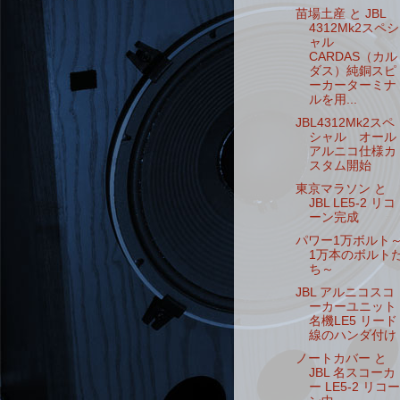
苗場土産 と JBL
4312Mk2スペシ
ャル
CARDAS（カル
ダス）純銅スピ
ーカーターミナ
ルを用...
JBL4312Mk2スペ
シャル オール
アルニコ仕様カ
スタム開始
東京マラソン と
JBL LE5-2 リコ
ーン完成
パワー1万ボルト
1万本のボルト
ち～
JBL アルニコスコ
ーカーユニット
名機LE5 リード
線のハンダ付け
ノートカバー と
JBL 名スコーカ
ー LE5-2 リコー