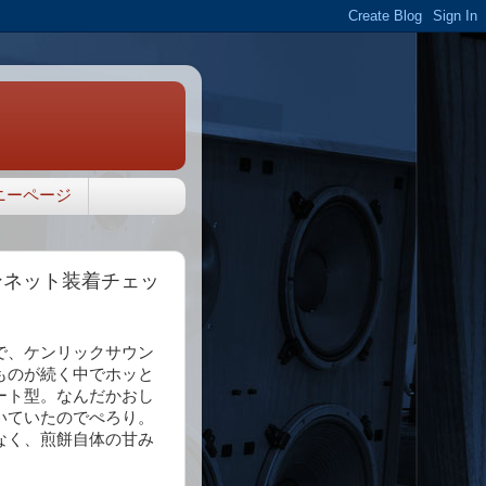
ニーページ
ランネット装着チェッ
で、ケンリックサウン
ものが続く中でホッと
ート型。なんだかおし
いていたのでぺろり。
なく、煎餅自体の甘み