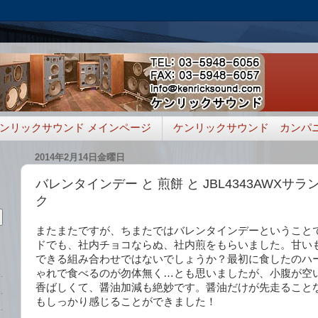
ンリックサウンド メインページ
ケンリックサウンド カンパ
2014年2月14日金曜日
バレンタインデー と 煎餅 と JBL4343AWXサ
ク
またまたですが、ちまたではバレンタインデーということ
ドでも、社内チョコならぬ、社内煎をもらいました。甘い
できる組み合わせではないでしょうか？最初に食したのハ
ゃれで食べるのが勿体無く…とも思いましたが、小腹が空
香ばしくて、醤油加減も絶妙です。醤油だけが先走ること
もしっかり感じることができました！