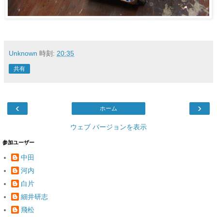
Unknown
時刻:
20:35
共有
‹
›
ホーム
ウェブ バージョンを表示
参加ユーザー
中田
河内
白片
細井研志
飛松