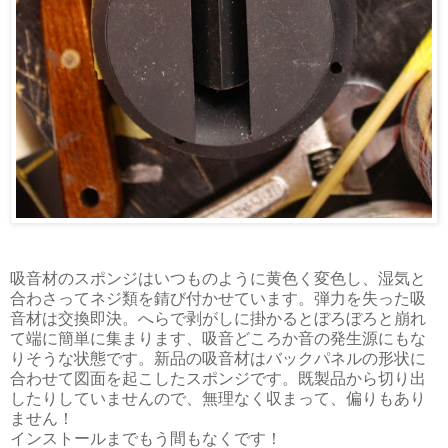
吸音材のスポンジはいつものように黄色く変色し、湿気と
合わさってネジ類を錆び付かせています。弾力を失った吸
音材は交換即決。へらで剥がしに掛かるとぼろぼろと崩れ
て端に簡単に集まります、吸音どころか音の発生源にもな
りそうな状態です。新品の吸音材はバックパネルの形状に
合わせて図面を起こしたスポンジです。既製品から切り出
したりしていませんので、無理なく収まって、偏りもあり
ません！
インストールまでもう間もなくです！