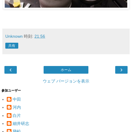
Unknown
時刻:
21:56
共有
‹
›
ホーム
ウェブ バージョンを表示
参加ユーザー
中田
河内
白片
細井研志
飛松