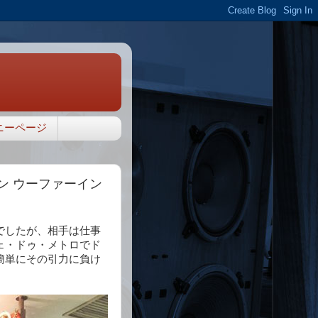
ニーページ
ン ウーファーイン
でしたが、相手は仕事
ェ・ドゥ・メトロでド
簡単にその引力に負け