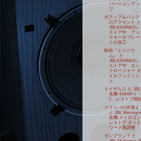
バージョンアッ
プ
大アップルパン？
のアクセント と
JBL4344Mk2レ
ストア中 アッ
テネータプレー
トの加工
映画『エリジウ
ム』 と
JBL4344Mk2レ
ストア中 エン
クロージャー オ
イルフィニッシ
ュ
トイザらス と JBL
名機 4344Mｋ
2 レストア開
スリッパの衣替え
と JBL Metrego
名機 メトロゴン
レストア ネット
ワーク再調整
モンブラン？ と
JBL Metregon 