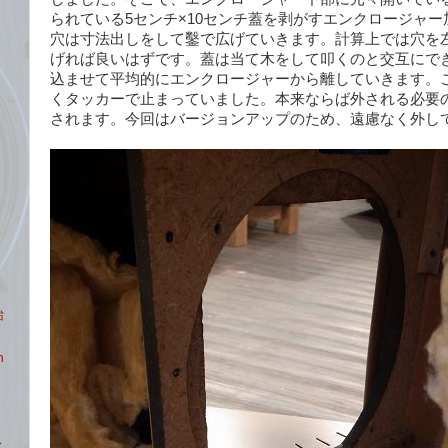
られている5センチ×10センチ蓋を剥がすエンクロージャ
穴は寸法出しをして鑿で広げていきます。計算上では穴を
げれば良いはずです。蓋は当て木をして叩くのと交互にで
込ませて平均的にエンクロージャーから離していきます。
くタッカーで止まっていました。本来ならば外される必要
されます。今回はバージョンアップのため、遠慮なく外し
始
n
名