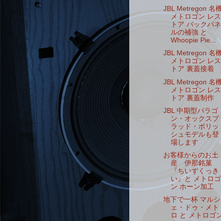
JBL Metregon 名
メトロゴン レス
トア バックパネ
ルの補強 と
Whoopie Pie...
JBL Metregon 名
メトロゴン レス
トア 裏蓋接着
JBL Metregon 名
メトロゴン レス
トア 裏蓋制作
JBL 中期型パラゴ
ン・オックスブ
ラッド・ポリッ
シュモデルも登
場します
お客様からのお土
産 伊那銘菓
『ちいずくっき
い』と メトロゴ
ン ホーン加工
地下で一杯 マルシ
ェ・ドゥ・メト
ロ と メトロゴ