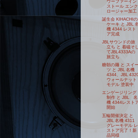
ウーファーイン
ストール エンク
ロージャー加工
誕生会 KIHACHIの
ケーキ と JBL 
機 4344 レスト
ア完成
JBLサウンドの旅
立ち と 着磁そ
てJBL4333Aの
旅立ち
糖朝の麺 と スイ
ツ と JBL 名機
4344、JBL 432
ウォールナット
モデル 塗装中
エンゲージリング
制作 と JBL 名
機 4344レスト
開始
五輪開催決定 と
JBL 名機 4311
グレーモデル レ
ストア完了！新
品同様