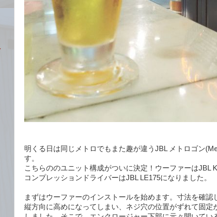
イ
明くる日は同じメトロでもまた趣が違うJBL メトロゴン(Met
す。
こちらののユニット構成がついに決定！ウーファーはJBL K1
コンプレッションドライバーはJBL LE175になりました。
まずはウーファーのインストールを始めます。寸法を確認
縦方向に高めになってしまい、ネジ穴の位置がずれて固定
しました。そこで、エンクロージャー下部に元々開いてい