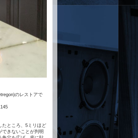
regon)のレストアで
45
したところ、5ミリほど
ができないことが判明
る角穴を広げ、底に貼