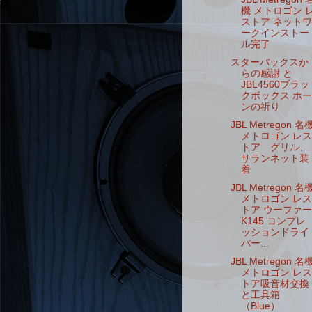
機 メトロゴン 
ストア ネットワ
ークインストー
ル完了
スターバックスか
らの感謝 と
JBL4560ブラッ
クボックス ホー
ンの祈り
JBL Metregon 名
メトロゴン レス
トア グリル、
サランネット装
着
JBL Metregon 名
メトロゴン レス
トア ウーファー
K145 コンプレ
ッションドライ
バー...
JBL Metregon 名
メトロゴン レス
トア吸音材交換
と工具箱
（Blue）