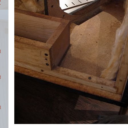
レ
機
機
機