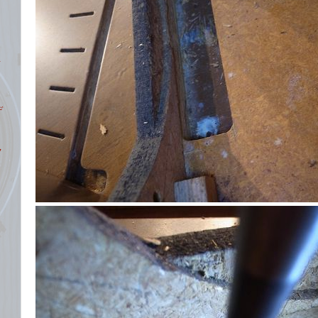
イ
デ
ク