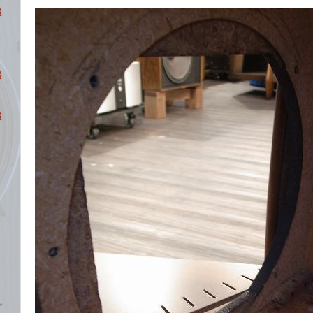
機
機
機
ン