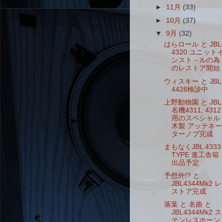
►
11月
(33)
►
10月
(37)
▼
9月
(32)
はらロール と JBL
4320 ユニット
ンスト－ルの為
のレストア開始
ウィスキー と JBL
4428検診中
上野動物園 と JBL
名機4311, 4312
用のスペシャル
木製 アッテネー
ターノブ完成
まもなくJBL 4333
TYPE 進工舎箱
出品予定
予想外!? と
JBL4344Mk2 レ
ストア完成
落葉 と 名曲 と
JBL4344Mk2 ス
テンレスホーン