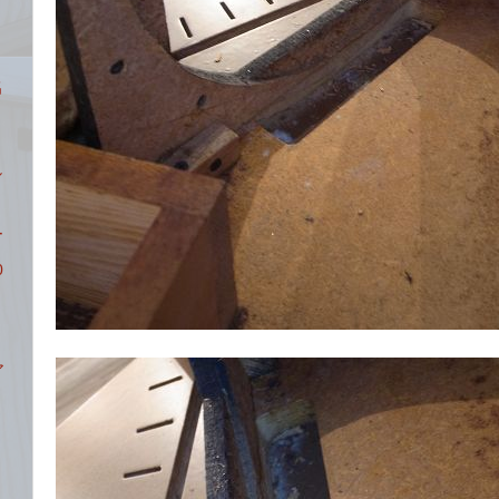
名
し
ー
0
ア