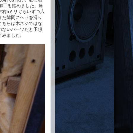
ー加工を始めました。角
左右5ミリぐらいずつ広
きた隙間にヘラを滑り
こちらは木ネジではな
のないパーツだと予想
てみました。