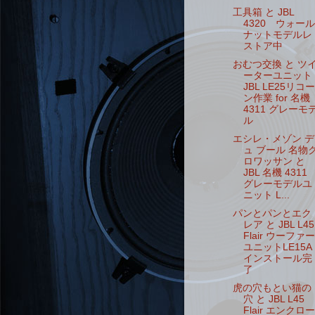
工具箱 と JBL
4320 ウォール
ナットモデルレ
ストア中
おむつ交換 と ツ
ーターユニット
JBL LE25リコー
ン作業 for 名機
4311 グレーモ
ル
エシレ・メゾン デ
ュ ブール 名物
ロワッサン と
JBL 名機 4311
グレーモデルユ
ニット L...
パンとパンとエク
レア と JBL L45
Flair ウーファー
ユニットLE15A
インストール完
了
虎の穴もとい猫の
穴 と JBL L45
Flair エンクロー