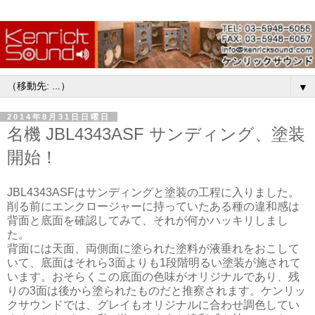
▼
2014年8月31日日曜日
名機 JBL4343ASF サンディング、塗装
開始！
JBL4343ASFはサンディングと塗装の工程に入りました。
削る前にエンクロージャーに持っていたある種の違和感は
背面と底面を確認してみて、それが何かハッキリしまし
た。
背面には天面、両側面に塗られた塗料が液垂れをおこして
いて、底面はそれら3面よりも1段階明るい塗装が施されて
います。おそらくこの底面の色味がオリジナルであり、残
りの3面は後から塗られたものだと推察されます。ケンリッ
クサウンドでは、グレイもオリジナルに合わせ調色してい