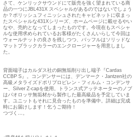
さて、ケンリックサウンドにて販売を強く望まれている商
品の一つにJBL431X スペシャルがあるのではないでしょう
か？ポリッシュフィニッシュされたキャビネットに収まっ
たスペシャルな431Xシリーズ、ホームページに載せるやい
なや、売約となってしまったものです。今現在もスペシャ
ルな使用求められているお客様がたくさんいらして今回は
ウォールナットの良さを残しつつ、バッフルはソリッドな
マットブラックカラーのエンクロージャーを用意しまし
た。
背面端子はカルダス社の銅無垢削り出し端子『Cardas
CCBP S』。コンデンサーには、デンマーク・Jantzen社の
高級メタライズドポリプロピレン・フィルム・コンデンサ
ー、Silver Z-capを使用。トランス式アッテネーターのノブ
はパオロッサ無垢材から製作した最高級品を予定していま
す。ユニットもそれに見合ったものを準備中。詳細は完成
時にお届けします！乞うご期待！
つづく…。