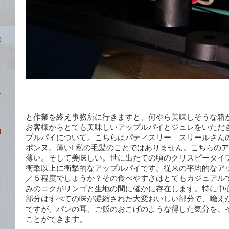
0
サ
と作業を終え事務所に行きますと、何やら美味しそうな箱
お客様からとても美味しいアップルパイとジュレをいただ
4
プルパイについて。こちらはパティスリー スリールさん
ポンヌ。薄い! 私の毛髪のことではありません。こちらの
薄い。そして美味しい。世に出たての頃のクリスピータイ
衝撃以上に衝撃的なアップルパイです。従来の平均的なア
／５程度でしょうか？その食べやすさはとてもカジュアル
みのコクがリンゴと生地の間に確かに存在します。特に中
部分はすべての味が凝縮された大変おいしい部分で、喩え
ですが、パンの耳、ご飯のおこげのような得した気分を、
ことができます。