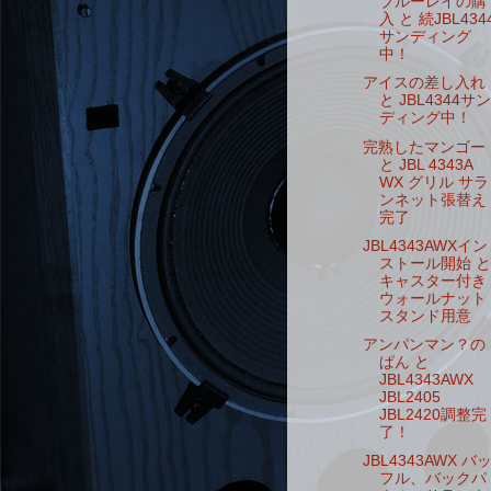
ブルーレイの購
入 と 続JBL434
サンディング
中！
アイスの差し入れ
と JBL4344サン
ディング中！
完熟したマンゴー
と JBL 4343A
WX グリル サラ
ンネット張替え
完了
JBL4343AWXイン
ストール開始 と
キャスター付き
ウォールナット
スタンド用意
アンパンマン？の
ぱん と
JBL4343AWX
JBL2405
JBL2420調整完
了！
JBL4343AWX バ
フル、バックパ