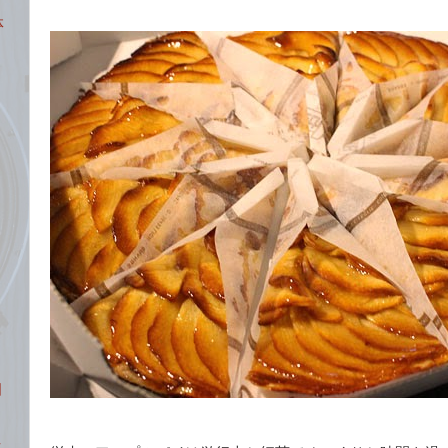
ン
体
カ
固
ツ