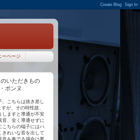
ニーページ
からのいただきもの
・ポンヌ
子。こちらは抜き差し
いますが、その特性故、
うしますと導通が不安
異音、全く導通せずに
にこちらの端子にはハ
くきれいな音を出して
異音を奏でる場合は要