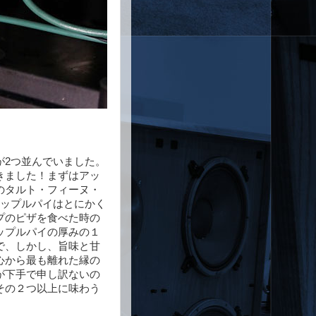
が2つ並んでいました。
きました！まずはアッ
のタルト・フィーヌ・
アップルパイはとにかく
プのピザを食べた時の
ップルパイの厚みの１
で、しかし、旨味と甘
心から最も離れた縁の
が下手で申し訳ないの
その２つ以上に味わう