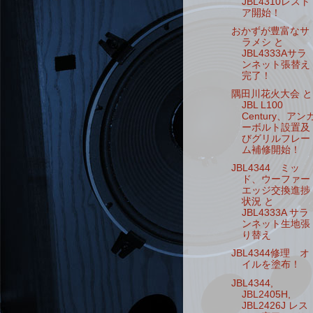
JBL4310レスト
ア開始！
おかずが豊富なサ
ラメシ と
JBL4333Aサラ
ンネット張替え
完了！
隅田川花火大会 と
JBL L100
Century、アン
ーボルト設置及
びグリルフレー
ム補修開始！
JBL4344 ミッ
ド、ウーファー
エッジ交換進捗
状況 と
JBL4333A サラ
ンネット生地張
り替え
JBL4344修理 オ
イルを塗布！
JBL4344,
JBL2405H,
JBL2426J レス