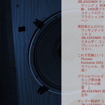
JBL4343AWX サ
ディング と 初
験、2405用プラ
スチックのディ
フラクションホ
ーン
濱田屋さんのクロ
ワッサンティラ
ミス と
JBL4343AWX 
スタム中！ コン
プレッションド
ライバ...
これぞ究極という
Pioneer
Exclusive 3401
スペシャル、完
成！
ブラジルワールド
カップ準決勝
ブラジルの敗
退 と
JBL4343AWX 
定中
マンゴー熟成中 と
JBL4343AWX 