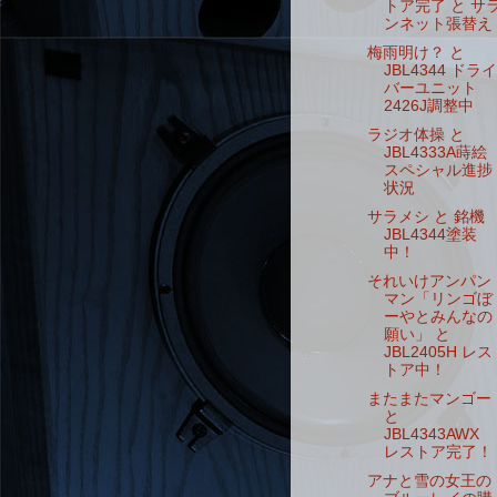
トア完了 と サ
ンネット張替え
梅雨明け？ と
JBL4344 ドライ
バーユニット
2426J調整中
ラジオ体操 と
JBL4333A蒔絵
スペシャル進捗
状況
サラメシ と 銘機
JBL4344塗装
中！
それいけアンパン
マン「リンゴぼ
ーやとみんなの
願い」 と
JBL2405H レス
トア中！
またまたマンゴー
と
JBL4343AWX
レストア完了！
アナと雪の女王の