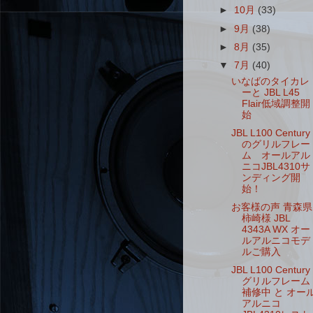
►
10月
(33)
►
9月
(38)
►
8月
(35)
▼
7月
(40)
いなばのタイカレ
ーと JBL L45
Flair低域調整開
始
JBL L100 Century
のグリルフレー
ム オールアル
ニコJBL4310サ
ンディング開
始！
お客様の声 青森県
柿崎様 JBL
4343A WX オー
ルアルニコモデ
ルご購入
JBL L100 Century
グリルフレーム
補修中 と オー
アルニコ