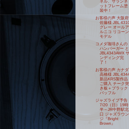
ネル、サランネ
ットフレーム塗
装中！
お客様の声 大阪府
佐藤様 JBL 431
グレー オールア
ルニコ リコーン
モデル
コメダ珈琲さんの
ハンバーガー と
JBL4343AWX 
ンディング完
了！
お客様の声 カナダ
高橋様 JBL 434
新品KRS製作品
ご購入 チーク突
き板＋ブラック
バッフル
ジャズライブ予告
7/20（日）19時
半～JR中野駅北
口 ジャズラウン
ジ『Bright
Brown』