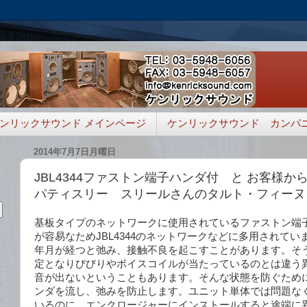
ンリックサウンド メインページ
ケンリックサウンド カンパ
2014年7月7日月曜日
JBL4344ファストン端子ハンダ付 と お客様
パティスリー スリールさんのタルト・フィーヌ
基板タイプのネットワークに使用されているファストン端
が容易なためJBL4344のネットワークなどに多用されて
年月が経つと弛み、接触不良を起こすことがあります。そ
定となりびびりやボイスコイルが当たっているのとは違う
音が出ないということもあります。そんな状態を防ぐため
ンダを流し、弛みを防止します。ユニット単体では問題な
いるのに、エンクロージャーにインストールすると途端に