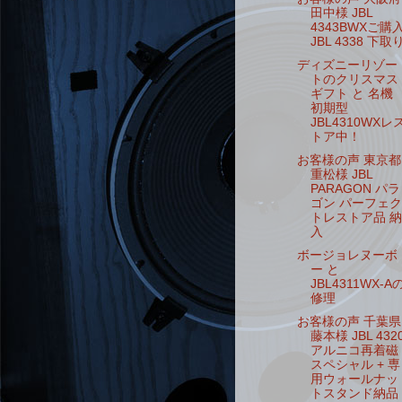
田中様 JBL
4343BWXご購
JBL 4338 下取
ディズニーリゾー
トのクリスマス
ギフト と 名機
初期型
JBL4310WXレ
トア中！
お客様の声 東京都
重松様 JBL
PARAGON パラ
ゴン パーフェク
トレストア品 納
入
ボージョレヌーボ
ー と
JBL4311WX-A
修理
お客様の声 千葉県
藤本様 JBL 432
アルニコ再着磁
スペシャル + 専
用ウォールナッ
トスタンド納品