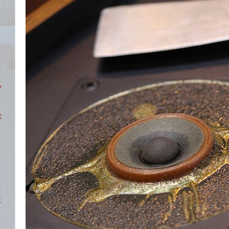
や
X
エ