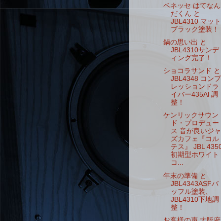
ベネッセ はてなん
だくん と
JBL4310 マット
ブラック塗装！
鍋の思い出 と
JBL4310サンデ
ィング完了！
ショコラサンド と
JBL4348 コンプ
レッションドラ
イバー435Al 調
整！
ケンリックサウン
ド・プロデュー
ス 音が良いジャ
ズカフェ『コル
テス』 JBL 435
初期型ホワイト
コ...
年末の準備 と
JBL4343ASFバ
ッフル塗装、
JBL4310下地調
整！
お客様の声 大阪府