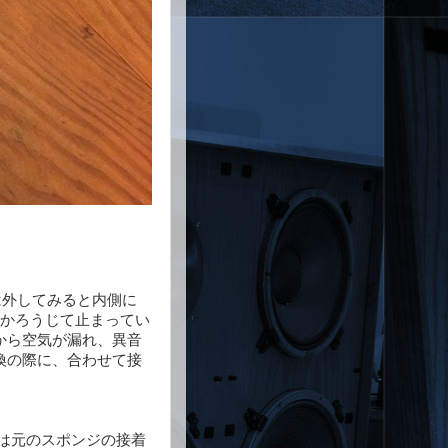
5は外してみると内側に
でかろうじて止まってい
から空気が漏れ、異音
換の際に、合わせて接
らは元のスポンジの接着