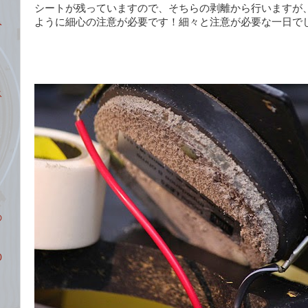
シートが残っていますので、そちらの剥離から行いますが
入
ように細心の注意が必要です！細々と注意が必要な一日で
り
ス
の
0