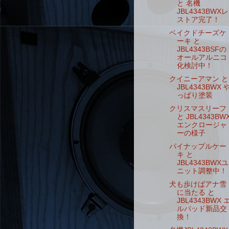
と 名機
JBL4343BWXレ
ストア完了！
ベイクドチーズケ
ーキ と
JBL4343BSFの
オールアルニコ
化検討中！
クイニーアマン と
JBL4343BWX 
っぱり塗装
クリスマスリーフ
と JBL4343BW
エンクロージャ
ーの様子
パイナップルケー
キ と
JBL4343BWXユ
ニット調整中！
犬も歩けばアナ雪
に当たる と
JBL4343BWX 
ルパッド新品交
換！