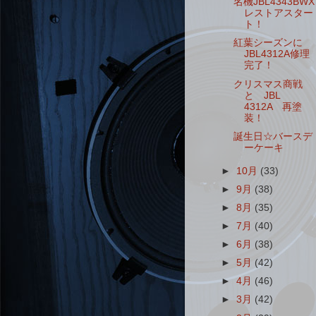
名機JBL4343BWX
レストアスター
ト！
紅葉シーズンに
JBL4312A修理
完了！
クリスマス商戦
と JBL
4312A 再塗
装！
誕生日☆バースデ
ーケーキ
►
10月
(33)
►
9月
(38)
►
8月
(35)
►
7月
(40)
►
6月
(38)
►
5月
(42)
►
4月
(46)
►
3月
(42)