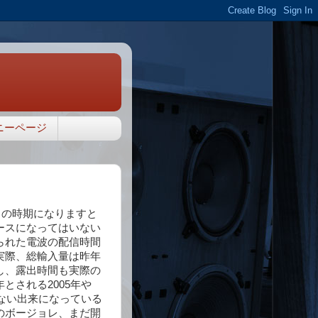
ニーページ
この時期になりますと
ースになってはいない
られた電波の配信時間
実際、総輸入量は昨年
し、露出時間も実際の
とされる2005年や
らない出来になっている
のボージョレ、まだ開