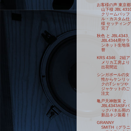
お客様の声 東京都
山下様 JBL 431
クリームバッフ
ル・カスタム仕
様 セッティング
完了
秋色 と JBL4343
JBL4344用サラ
ンネット生地張
替
KRS 4346 2組ア
メリカ工房より
出荷間近
シンガポールの女
性からケンリッ
クのTシャツや
ジャケットのご
注文
亀戸天神散策 と
JBL4343ASFバ
ックパネル用の
新品ネジ装着！
GRANNY
SMITH（グラニ