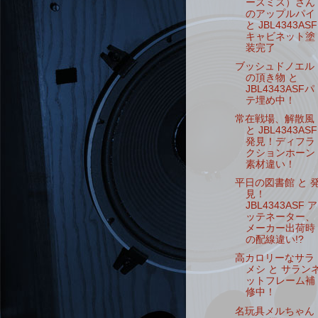
ースミス）さん
のアップルパイ
と JBL4343ASF
キャビネット塗
装完了
ブッシュドノエル
の頂き物 と
JBL4343ASFパ
テ埋め中！
常在戦場、解散風
と JBL4343ASF
発見！ディフラ
クションホーン
素材違い！
平日の図書館 と 
見！
JBL4343ASF ア
ッテネーター、
メーカー出荷時
の配線違い!?
高カロリーなサラ
メシ と サラン
ットフレーム補
修中！
名玩具メルちゃん