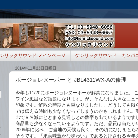
ンリックサウンド メインページ
ケンリックサウンド カンパ
2014年11月23日日曜日
ボージョレヌーボー と JBL4311WX-Aの修理
今年も11/20にボージョレヌーボーが解禁になりました。 
ワイン風呂など話題になります。が、そんなに大きなニュ
印象です。解散の時期とも重なりましたし、どうしても限
では伝える時間も少なくなってしまうのかもしれません。
比で８％減にとどまる見通しとの数字も出ているようです
商品量も少なくなっているようです。ただ、品質は当たり年
2009年に比べ、ご当地の天候も良く、その頃にひけをと
そうです。「果実味豊かな味わい」であると評される今年