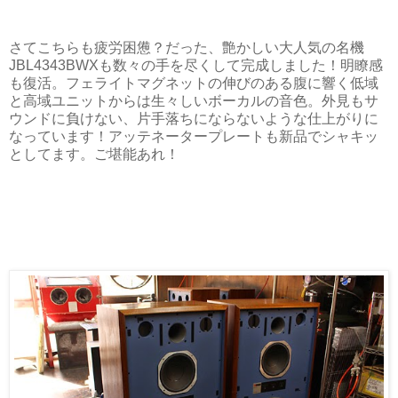
さてこちらも疲労困憊？だった、艶かしい大人気の名機
JBL4343BWXも数々の手を尽くして完成しました！明瞭感
も復活。フェライトマグネットの伸びのある腹に響く低域
と高域ユニットからは生々しいボーカルの音色。外見もサ
ウンドに負けない、片手落ちにならないような仕上がりに
なっています！アッテネータープレートも新品でシャキッ
としてます。ご堪能あれ！