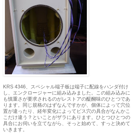
KRS 4346、スペシャル端子板は端子に配線をハンダ付け
し、エンクロージャーに組み込みました。この組み込みに
も慎重さが要求されるのがレストアの醍醐味のひとつであ
ります。同じ規格のはずなんですかが、個体によって穴位
置が違ったり、経年変化によってビス穴の具合がなんかこ
こだけ違う？といことがザラにあります。ひとつひとつの
具合にお伺いを立てながら、そっと始めて、すっと決めて
いきます。