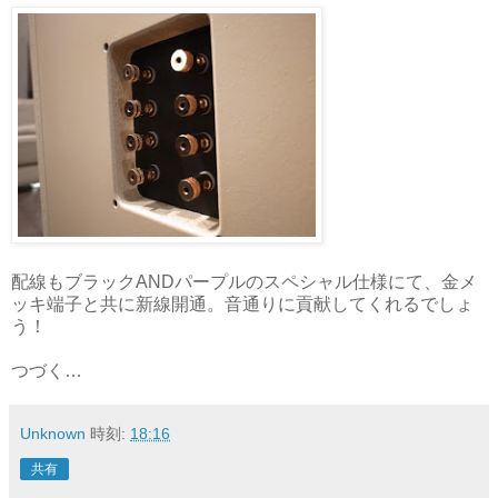
配線もブラックANDパープルのスペシャル仕様にて、金メ
ッキ端子と共に新線開通。音通りに貢献してくれるでしょ
う！
つづく…
Unknown
時刻:
18:16
共有