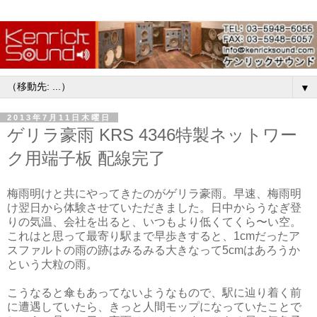
▼
2013年7月11日木曜日
ゲリラ豪雨 KRS 4346特製ネットワー
ク用端子板 配線完了
梅雨明けと共にやってきたのがゲリラ豪雨。早速、梅雨明
け翌日から体験させていただきました。日中からうなぎ登
りの気温、会社を出ると、いつもより低くてくら〜い空。
これはと思って最寄り駅まで早歩きすると、1cmだったア
スファルトの雨の跡はみるみる大きなって5cmはあろうか
という大粒の雨。
こうなると傘もあってないようなもので、駅に辿り着く前
に遭遇していたら、きっと人間モップになっていたことで