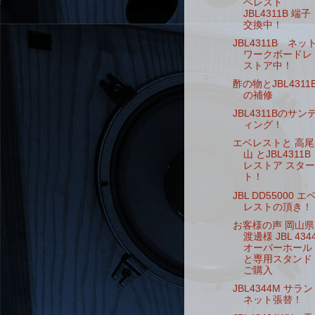
ベレスト
JBL4311B 端子
交換中！
JBL4311B ネッ
ワークボードレ
ストア中！
酢の物とJBL4311
の補修
JBL4311Bのサン
ィング！
エベレストと 高尾
山 とJBL4311B
レストア スター
ト！
JBL DD55000 エ
レストの頂き！
お客様の声 岡山県
渡邊様 JBL 434
オーバーホール
と専用スタンド
ご購入
JBL4344M サラン
ネット張替！