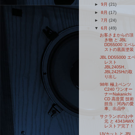
►
9月
(21)
►
8月
(17)
►
7月
(24)
▼
6月
(49)
お客さまからの頂
き物 と JBL
DD55000 エベ
ストの底面塗装
JBL DD55000 エ
レスト
JBL2405H、
JBL2425Hの取
り出し
98年 極上ベンツ
C240 ワンオー
ナーNakanichi
CD 高音質 技術
担当：河内の愛
車、出品中
サクランボのお中
元 と 4343AWX
レストア完了！
UVカット と JBL