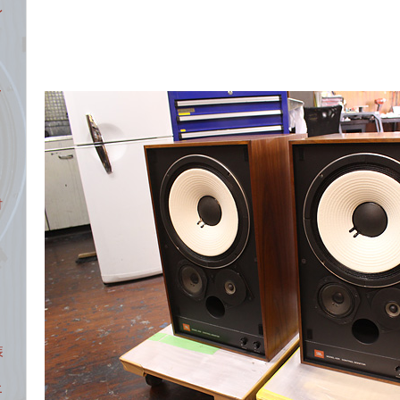
レ
ー
材
装
エ