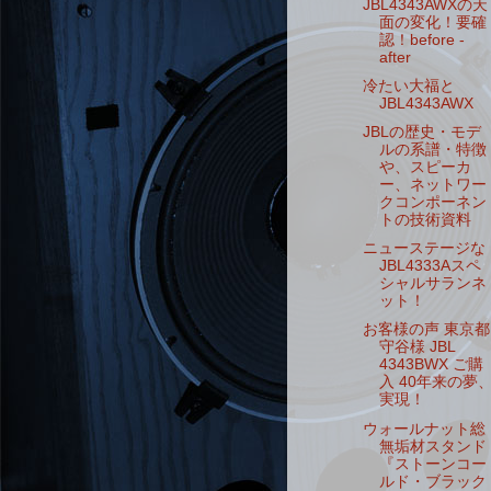
JBL4343AWXの天
面の変化！要確
認！before -
after
冷たい大福と
JBL4343AWX
JBLの歴史・モデ
ルの系譜・特徴
や、スピーカ
ー、ネットワー
クコンポーネン
トの技術資料
ニューステージな
JBL4333Aスペ
シャルサランネ
ット！
お客様の声 東京都
守谷様 JBL
4343BWX ご購
入 40年来の夢
実現！
ウォールナット総
無垢材スタンド
『ストーンコー
ルド・ブラック