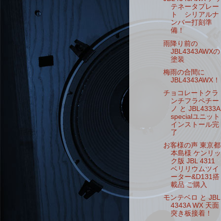
テネータプレー
ト シリアルナ
ンバー打刻準
備！
雨降り前の
JBL4343AWXの
塗装
梅雨の合間に
JBL4343AWX！
チョコレートクラ
ンチフラペチー
ノ と JBL4333A
specialユニット
インストール完
了
お客様の声 東京都
本島様 ケンリッ
ク版 JBL 4311
ベリリウムツイ
ーター&D131搭
載品 ご購入
モンテベロ と JBL
4343A WX 天面
突き板接着！