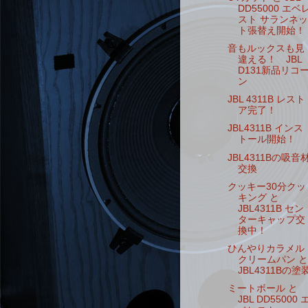
DD55000 エベ
スト サランネッ
ト張替え開始！
音もルックスも見
違える！ JBL
D131新品リコ
ン
JBL 4311B レスト
ア完了！
JBL4311B インス
トール開始！
JBL4311Bの吸音
交換
クッキー30分クッ
キング と
JBL4311B セン
ターキャップ交
換中！
ひんやりカラメル
クリームパン と
JBL4311Bの塗
ミートボール と
JBL DD55000 