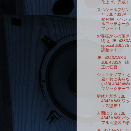
仕上げ』完成！
スペシャルプリン
と JBL 4333A
special スペシ
ルアッテネータ
プレート！
お客様からの頂き
物 と JBL4333A
special JBL375
調整中！
JBL 4343AWX &
JBL 4333A 純
正の狂喜
ショコラソフト と
風と共に去らな
いJBL4343AWX
マジックテープ
解体と創造 JBL
4343A WX ワッ
クス塗布！
人間による JBL
4343A WX バッ
フル面塗装の形
JBL4343AWX ア