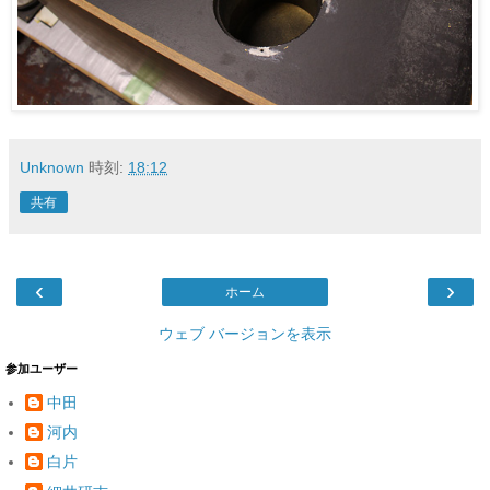
Unknown
時刻:
18:12
共有
‹
›
ホーム
ウェブ バージョンを表示
参加ユーザー
中田
河内
白片