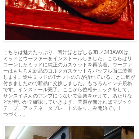
こちらは魅力たっぷり、音汁ほとばしるJBL4343AWXは、
ミッドとウーファーをインストールしました。こちらはリ
コーンしたミッドに純正のガスケットを再装着、ウーファ
ーはもちろん新品のコルクガスケットをバッフル面に装着
します。途中ミッドのTナットの爪が折れていることに気が
付きましたので新品に交換しました。もちろんインチ規格
です。インストール完了。ここから位相チェックをして、
サンスイさんのアンプにつないで音楽をかけて、あたりな
どが無いか？確認していきます。問題が無ければマジック
テープ、アッテネータプレートの貼りこみ開始です！
つづく…。