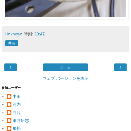
Unknown
時刻:
20:47
共有
‹
›
ホーム
ウェブ バージョンを表示
参加ユーザー
中田
河内
白片
細井研志
飛松