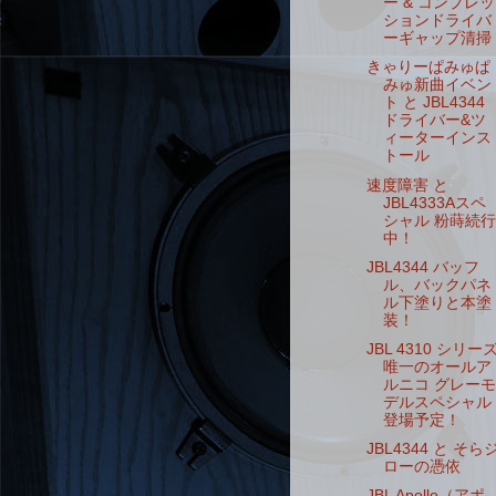
ー & コンプレッ
ションドライバ
ーギャップ清掃
きゃりーぱみゅぱ
みゅ新曲イベン
ト と JBL4344
ドライバー&ツ
ィーターインス
トール
速度障害 と
JBL4333Aスペ
シャル 粉蒔続行
中！
JBL4344 バッフ
ル、バックパネ
ル下塗りと本塗
装！
JBL 4310 シリー
唯一のオールア
ルニコ グレーモ
デルスペシャル
登場予定！
JBL4344 と そら
ローの憑依
JBL Apollo（アポ