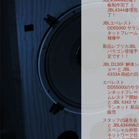
JBL4344Mk2端子
板制作完了 と
JBL4344修理完
了！
JBLエベレスト
DD55000 サラ
ネットフレーム
補修中
新品レプリカJBL
パラゴン登場予
定です！！
JBL D130F 解体シ
ョー と JBL
4333A 蒔絵の日
エベレスト
DD55000のサラ
ンネットフレー
ムレストア開始
と JBL 4343 サ
ランネット 新品
販売
スタッフの誕生会
と JBL4344Mk2
スペシャル外部
ネットワーク仕