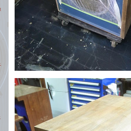
検
ベ
エ