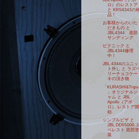
ロ）のレストア
と KRS4343の
品！
お客様からのいた
だきもの と
JBL4344 底部
サンディング
ピクニック と
JBL4344修理
中！
JBL 4344のユニッ
ト外し と ラズ
リーチョコケー
キの頂き物
「KURASHI&Trips
」オリジナルジ
ャム と JBL
Apollo（アポ
ロ） レストア開
始
シンプルピザ と
JBL DD55000 
ベレスト 底部塗
装