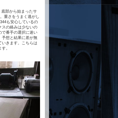
た。底部から始まったサ
す。重さをうまく逃がし
344も安心しているの
クスの絡みは少ないの
ので番手の選択に迷い
。予想と結果に差が無
ていきます。こちらは
ます。