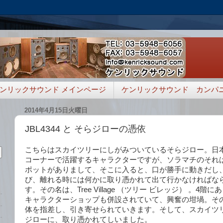
ンリックサウンド メインページ
ケンリックサウンド カンパ
2014年4月15日火曜日
JBL4344 と そらジローの憑依
こちらはスカイツリーにしがみついているそらジロー。日
コーナーで活躍するキャラクターですが、ソラマチのそれ
ポットがありまして、そこに入ると、口が勝手に動きだし
び、離れる時には何かに取り憑かれて出て行かなければな
す。その名は、Tree Village （ツリー ビレッジ） 。4階
キャラクターショップも併設されていて、興奮の坩堝。そ
体を指差し、引き寄せられていきます。そして、スカイツ
ジローに、取り憑かれてしいました。