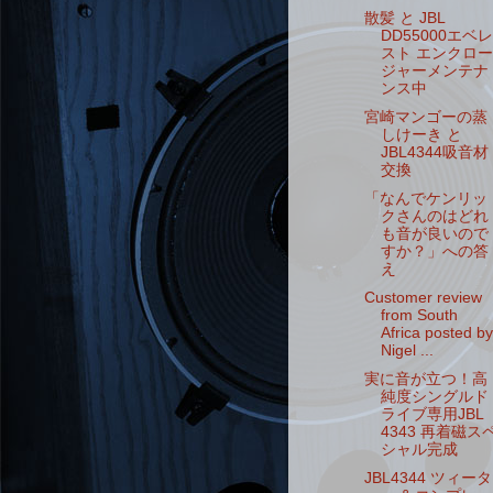
散髪 と JBL
DD55000エベレ
スト エンクロー
ジャーメンテナ
ンス中
宮崎マンゴーの蒸
しけーき と
JBL4344吸音材
交換
「なんでケンリッ
クさんのはどれ
も音が良いので
すか？」への答
え
Customer review
from South
Africa posted by
Nigel ...
実に音が立つ！高
純度シングルド
ライブ専用JBL
4343 再着磁ス
シャル完成
JBL4344 ツィータ