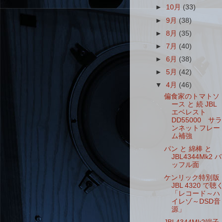
►
10月
(33)
►
9月
(38)
►
8月
(35)
►
7月
(40)
►
6月
(38)
►
5月
(42)
▼
4月
(46)
偏食家のトマトソ
ース と 続 JBL
エベレスト
DD55000 サラ
ンネットフレー
ム補強
パン と 綿棒 と
JBL4344Mk2 バ
ッフル面
ケンリック特別版
JBL 4320 で聴
「レコード～ハ
イレゾ～DSD音
源」