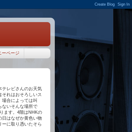
ニーページ
本テレビさんのお天気
はそれはおそろしいス
、場合によっては叫
らないそんな場所で
にあります。4階はNHKの
の日はなぜか黄色い物
リーに取り憑いたそら