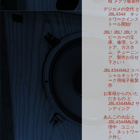
様 メクラ板製作
デジカメの交代 と
JBL4344 ネッ
トワークインス
トール開始!
JBL! JBL! JBL! ス
ピーカーの宝
庫。修理、レス
トア、カスタ
ム、チューニン
グ、製作お任せ
下さい！
JBL4344Mk2 スペ
シャルネットワ
ーク用端子板製
作
お客様からのいた
だきもの と
JBL4344Mk2 サ
ンディング
あんこの火山 と
JBL4344Mk2修
理中 ユニッ
ト、ネットワー
ク外し