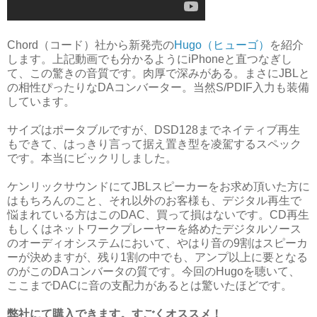
Chord（コード）社から新発売の
Hugo（ヒューゴ）
を紹介
します。上記動画でも分かるようにiPhoneと直つなぎし
て、この驚きの音質です。肉厚で深みがある。まさにJBLと
の相性ぴったりなDAコンバーター。当然S/PDIF入力も装備
しています。
サイズはポータブルですが、DSD128までネイティブ再生
もできて、はっきり言って据え置き型を凌駕するスペック
です。本当にビックリしました。
ケンリックサウンドにてJBLスピーカーをお求め頂いた方に
はもちろんのこと、それ以外のお客様も、デジタル再生で
悩まれている方はこのDAC、買って損はないです。CD再生
もしくはネットワークプレーヤーを絡めたデジタルソース
のオーディオシステムにおいて、やはり音の9割はスピーカ
ーが決めますが、残り1割の中でも、アンプ以上に要となる
のがこのDAコンバータの質です。今回のHugoを聴いて、
ここまでDACに音の支配力があるとは驚いたほどです。
弊社にて購入できます。すごくオススメ！