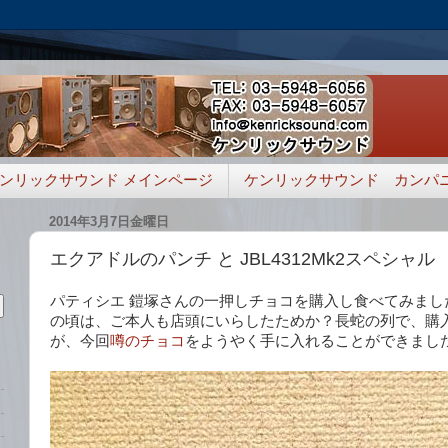
ンリックサウンド メインページ
ケンリックサウンド カンパ
2014年3月7日金曜日
エクアドルのパンチ と JBL4312Mk2スペシャル
パティシエ 鎧塚さんの一押しチョコを購入し食べてみまし
の頃は、ご本人も店頭にいらしたためか？長蛇の列で、購
が、今回
噂のチョコ
をようやく手に入れることができまし