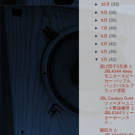
►
10月
(33)
►
9月
(38)
►
8月
(35)
►
7月
(40)
►
6月
(38)
►
5月
(42)
►
4月
(46)
▼
3月
(42)
揚げ団子3兄弟 と
JBL4344 4way
モニタースピー
カー バッフル、
バックパネルブ
ラック塗装
JBL Century Gold
ツィーターユニ
ット断線修理 と
JBL4344ツィー
ターホーンス
テ...
隅田川 と