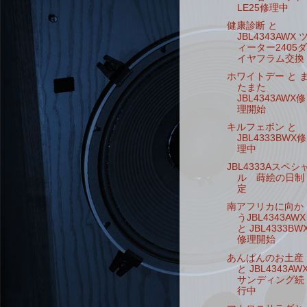
LE25修理中
健康診断 と
JBL4343AWX 
ィーター2405ダ
イヤフラム交換
ホワイトデー と 
たまた
JBL4343AWX修
理開始
キルフェボン と
JBL4333BWX修
理中
JBL4333Aスペシ
ル 蒔絵の日制
定
南アフリカに向か
うJBL4343AWX
と JBL4333BW
修理開始
あんぱんのお土産
と JBL4343AW
サンディング続
行中