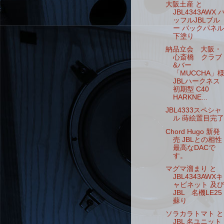
大阪土産 と
JBL4343AWX 
ッフルJBLブル
ー バックパネル
下塗り
納品立会 大阪・
心斎橋 クラブ
&バー
「MUCCHA」
JBLハークネス
初期型 C40
HARKNE...
JBL4333スペシャ
ル 蒔絵置目完了
Chord Hugo 新発
売 JBLとの相性
最高なDACで
す。
マグマ溜まり と
JBL4343AWXキ
ャビネット 及び
JBL 名機LE25
蘇り
ソラカラトマト と
JBL 名ユニット