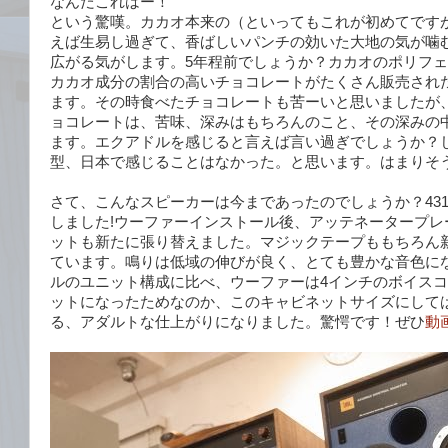
なんだこれはー！
という驚嘆。カカオ本来の（といってもこれが初めてです
えば生易し過ぎて、香ばしいパンチの効いた大地の気が噛
広がる気がします。5年程前でしょうか？カカオのポリフ
カカオ成分の割合の高いチョコレートがたくさん販売され
ます。その時食べたチョコレートも苦ーいと思いましたが
ョコレートは、苦味、深みはもちろんのこと、その深みの
ます。エクアドルを感じると言えば言い過ぎでしょうか？
型、日本で感じることはなかった。と思います。はまりそ
さて、こんなスピーカーは今まであったのでしょうか？431
しました!ウーファーインストール後、アッテネータープレ
ットも新たに張り替えました。マジックテープももちろん
ています。鳴りは低域の伸びが良く、とても豊かな音色に
ルのユニット構成に比べ、ウーファーは4インチのボイス
ットになったためなのか、このキャビネットサイズにして
る、アダルトな仕上がりになりました。驚愕です！ぜひ
動