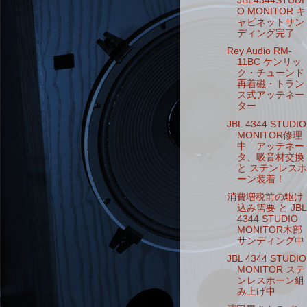
JBL4344STUDI
O MONITOR キ
ャビネットサン
ディング完了
Rey Audio RM-
11BC ケンリッ
ク・チューンド
再着磁・トラン
ス式アッテネー
ター
JBL 4344 STUDIO
MONITOR修理
中 アッテネー
タ、吸音材交換
と ステンレスホ
ーン装着！
消費増税前の駆け
込み需要 と JBL
4344 STUDIO
MONITOR木部
サンディング中
JBL 4344 STUDIO
MONITOR ステ
ンレスホーン組
み上げ中