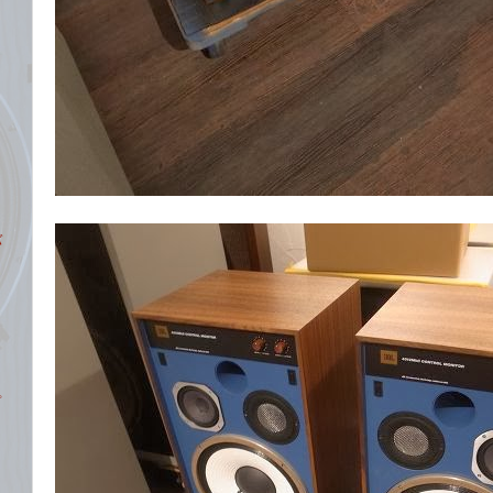
ロ
バ
プ