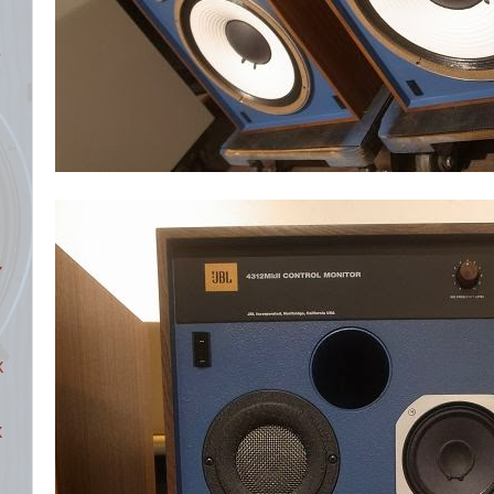
ツ
ま
ャ
X
X