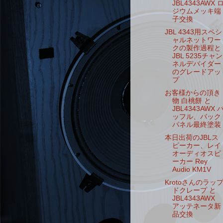
JBL4343AWX 
ジウムメッキ端
子交換
JBL 4343用スペシ
ャルネットワー
クの製作過程と
JBL 5235チャン
ネルデバイダー
のグレードアッ
プ
お客様からの頂き
物 白桃餅 と
JBL4343AWX 
ッフル、バック
パネル最終塗装
本日出荷のJBLス
ピーカー、レイ
オーディオスピ
ーカー Rey
Audio KM1V
Krotoさんのラッ
ドクレープ と
JBL4343AWX
アッテネータ新
品交換