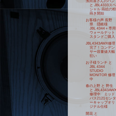
濱田屋さんのパン
と JBL4333スペ
シャル 蒔絵の粉
蒔き開始
お客様の声 長野
県 隠岐様
JBL 4344＋専用
ウォールナット
スタンドご購入
JBL4343AWX修理
完了！コンデン
サー容量値大幅
狂い
お子様ランチ と
JBL 4344
STUDIO
MONITOR 修理
中
春の上野 と 野生
と JBL4343AW
修理中 ミッド
バス2121センタ
ーキャップオリ
ジナル仕様
開花 と