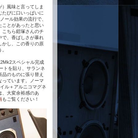
が）風味と言ってしま
むたびに口いっぱいに
ェノール効果の流行で、
たことがあったと思い
、こちら鎧塚さんのチ
中で、香ばしさが暴れ
しかし、この香りの原
う。
2Mk2スペシャル完成
ートを貼り、サランネ
新品のものに張り替え
なっています。ノーマ
コイル＋アルニコマグネ
は、大変余裕感のあ
画
もご覧ください！