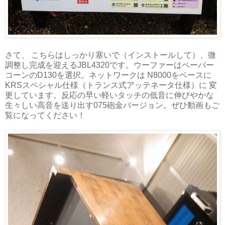
さて、 こちらはしっかり塞いで（インストールして）、微
調整し完成を迎えるJBL4320です。ウーファーはペーパー
コーンのD130を選択。ネットワークは N8000をベースに
KRSスペシャル仕様（トランス式アッテネータ仕様）に 変
更しています。反応の早い軽いタッチの低音に伸びやかな
生々しい高音を送り出す075砲金バージョン。ぜひ動画もご
覧になってください！