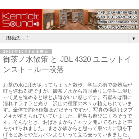
▼
2013年10月3日木曜日
御茶ノ水散策 と JBL 4320 ユニットイ
ンスト－ル一段落
お茶の水に用があってちょっと散歩。学生の街で楽器店が
軒を連ねる街ですが、御茶ノ水から靖国通りに学生に混じ
って足を進めると緑と歩道がいい感じです。石畳みは雨に
濡れキラキラと光り、沢山の種類の木々が植えられていま
す。全体で約38種類ほどだそうですが、写真の場所はタブ
ノキが植えられていていました。野鳥も遊びにくるそうで
す。そんなとき、おばさまからチャック開いてるわよと声
をかけられました。まさか駅からと思って股の方に頭を下
げるとあらやだカバンよといって立ち去っていきました。